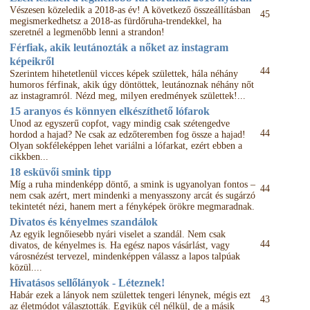
Vészesen közeledik a 2018-as év! A következő összeállításban
45
megismerkedhetsz a 2018-as fürdőruha-trendekkel, ha
szeretnél a legmenőbb lenni a strandon!
Férfiak, akik leutánozták a nőket az instagram
képeikről
44
Szerintem hihetetlenül vicces képek születtek, hála néhány
humoros férfinak, akik úgy döntöttek, leutánoznak néhány nőt
az instagramról. Nézd meg, milyen eredmények születtek!...
15 aranyos és könnyen elkészíthető lófarok
Unod az egyszerű copfot, vagy mindig csak szétengedve
44
hordod a hajad? Ne csak az edzőteremben fog össze a hajad!
Olyan sokféleképpen lehet variálni a lófarkat, ezért ebben a
cikkben...
18 esküvői smink tipp
Míg a ruha mindenképp döntő, a smink is ugyanolyan fontos –
44
nem csak azért, mert mindenki a menyasszony arcát és sugárzó
tekintetét nézi, hanem mert a fényképek örökre megmaradnak.
Divatos és kényelmes szandálok
Az egyik legnőiesebb nyári viselet a szandál. Nem csak
44
divatos, de kényelmes is. Ha egész napos vásárlást, vagy
városnézést tervezel, mindenképpen válassz a lapos talpúak
közül....
Hivatásos sellőlányok - Léteznek!
Habár ezek a lányok nem születtek tengeri lénynek, mégis ezt
43
az életmódot választották. Egyikük cél nélkül, de a másik