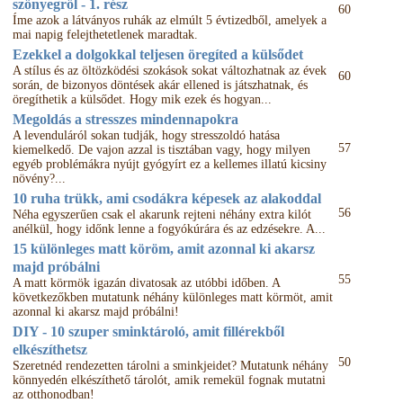
szőnyegről - 1. rész
60
Íme azok a látványos ruhák az elmúlt 5 évtizedből, amelyek a
mai napig felejthetetlenek maradtak.
Ezekkel a dolgokkal teljesen öregíted a külsődet
A stílus és az öltözködési szokások sokat változhatnak az évek
60
során, de bizonyos döntések akár ellened is játszhatnak, és
öregíthetik a külsődet. Hogy mik ezek és hogyan...
Megoldás a stresszes mindennapokra
A levenduláról sokan tudják, hogy stresszoldó hatása
57
kiemelkedő. De vajon azzal is tisztában vagy, hogy milyen
egyéb problémákra nyújt gyógyírt ez a kellemes illatú kicsiny
növény?...
10 ruha trükk, ami csodákra képesek az alakoddal
56
Néha egyszerűen csak el akarunk rejteni néhány extra kilót
anélkül, hogy időnk lenne a fogyókúrára és az edzésekre. A...
15 különleges matt köröm, amit azonnal ki akarsz
majd próbálni
55
A matt körmök igazán divatosak az utóbbi időben. A
következőkben mutatunk néhány különleges matt körmöt, amit
azonnal ki akarsz majd próbálni!
DIY - 10 szuper sminktároló, amit fillérekből
elkészíthetsz
50
Szeretnéd rendezetten tárolni a sminkjeidet? Mutatunk néhány
könnyedén elkészíthető tárolót, amik remekül fognak mutatni
az otthonodban!