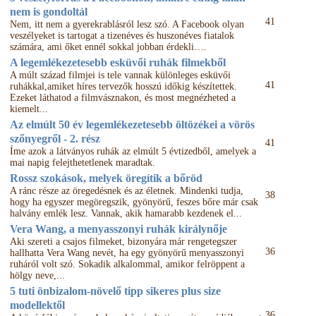
nem is gondoltál
41
Nem, itt nem a gyerekrablásról lesz szó. A Facebook olyan
veszélyeket is tartogat a tizenéves és huszonéves fiatalok
számára, ami őket ennél sokkal jobban érdekli….
A legemlékezetesebb esküvői ruhák filmekből
A múlt század filmjei is tele vannak különleges esküvői
41
ruhákkal,amiket híres tervezők hosszú időkig készítettek.
Ezeket láthatod a filmvásznakon, és most megnézheted a
kiemelt...
Az elmúlt 50 év legemlékezetesebb öltözékei a vörös
szőnyegről - 2. rész
41
Íme azok a látványos ruhák az elmúlt 5 évtizedből, amelyek a
mai napig felejthetetlenek maradtak.
Rossz szokások, melyek öregítik a bőröd
A ránc része az öregedésnek és az életnek. Mindenki tudja,
38
hogy ha egyszer megöregszik, gyönyörű, feszes bőre már csak
halvány emlék lesz. Vannak, akik hamarabb kezdenek el...
Vera Wang, a menyasszonyi ruhák királynője
Aki szereti a csajos filmeket, bizonyára már rengetegszer
36
hallhatta Vera Wang nevét, ha egy gyönyörű menyasszonyi
ruháról volt szó. Sokadik alkalommal, amikor felröppent a
hölgy neve,...
5 tuti önbizalom-növelő tipp sikeres plus size
modellektől
36