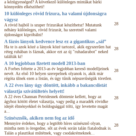
a kézügyességed? A következő különleges mintákat bárki
könnyedén elkészítheti!
10 különleges rövid frizura, ha valami újdonságra
vágysz
28
A rövid hajból is szuper frizurákat készíthetsz! Mutatunk
néhány különleges, rövid frizurát, ha szeretnél valami
újdonságot kipróbálni!
A fázós lányok kedvence lesz ez a gigantikus „sál”
Ha te is azok közé a lányok közé tartozol, akik egyszerűen hat
28
réteg ruhában is fáznak, akkor ezt az új "ruhadarabot" neked
találták ki!
A 10 legjobban fizetett modell 2013-ban
A Forbes feltette a 2013-as év legjobban kereső modelljeinek
28
nevét. Az első 10 helyen szerepelnek olyanok is, akik már
régóta ülnek ezen a listán, és úgy tűnik népszerűségük töretlen.
A 22 éves lány úgy döntött, inkább a bakancslistát
választja szívátültetés helyett!
A 22 éves Channan Petridesnek döntenie kellett, hogy az
28
ágyhoz kötött életet választja, vagy pedig a maradék rövidke
idejét élményekkel és boldogsággal tölti, így levetette magát
a...
Színésznők, akiken nem fog az idő
Mennyire érdekes, hogy a legtöbb híres színésznő olyan,
28
mintha nem is öregedne, sőt az évek során talán fiatalodnak is.
Talán a plasztikai műtétnek, vagy csodakrémeknek...