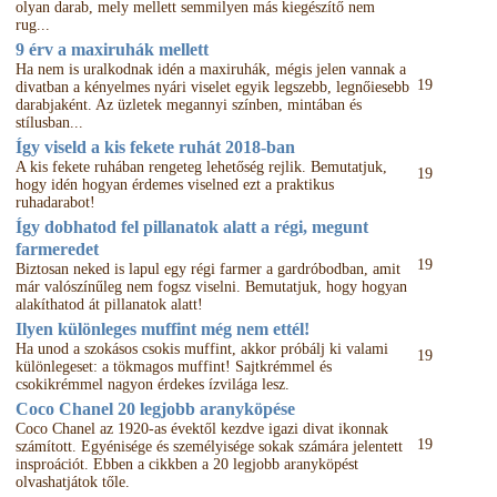
olyan darab, mely mellett semmilyen más kiegészítő nem
rug...
9 érv a maxiruhák mellett
Ha nem is uralkodnak idén a maxiruhák, mégis jelen vannak a
19
divatban a kényelmes nyári viselet egyik legszebb, legnőiesebb
darabjaként. Az üzletek megannyi színben, mintában és
stílusban...
Így viseld a kis fekete ruhát 2018-ban
A kis fekete ruhában rengeteg lehetőség rejlik. Bemutatjuk,
19
hogy idén hogyan érdemes viselned ezt a praktikus
ruhadarabot!
Így dobhatod fel pillanatok alatt a régi, megunt
farmeredet
19
Biztosan neked is lapul egy régi farmer a gardróbodban, amit
már valószínűleg nem fogsz viselni. Bemutatjuk, hogy hogyan
alakíthatod át pillanatok alatt!
Ilyen különleges muffint még nem ettél!
Ha unod a szokásos csokis muffint, akkor próbálj ki valami
19
különlegeset: a tökmagos muffint! Sajtkrémmel és
csokikrémmel nagyon érdekes ízvilága lesz.
Coco Chanel 20 legjobb aranyköpése
Coco Chanel az 1920-as évektől kezdve igazi divat ikonnak
19
számított. Egyénisége és személyisége sokak számára jelentett
insproációt. Ebben a cikkben a 20 legjobb aranyköpést
olvashatjátok tőle.