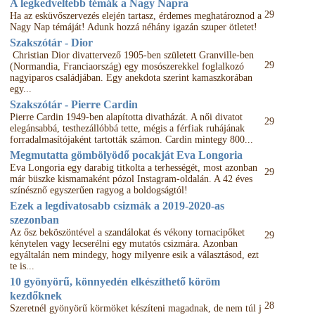
A legkedveltebb témák a Nagy Napra
29
Ha az esküvőszervezés elején tartasz, érdemes meghatároznod a
Nagy Nap témáját! Adunk hozzá néhány igazán szuper ötletet!
Szakszótár - Dior
Christian Dior divattervező 1905-ben született Granville-ben
29
(Normandia, Franciaország) egy mosószerekkel foglalkozó
nagyiparos családjában. Egy anekdota szerint kamaszkorában
egy...
Szakszótár - Pierre Cardin
Pierre Cardin 1949-ben alapította divatházát. A női divatot
29
elegánsabbá, testhezállóbbá tette, mégis a férfiak ruhájának
forradalmasítójaként tartották számon. Cardin mintegy 800...
Megmutatta gömbölyödő pocakját Eva Longoria
Eva Longoria egy darabig titkolta a terhességét, most azonban
29
már büszke kismamaként pózol Instagram-oldalán. A 42 éves
színésznő egyszerűen ragyog a boldogságtól!
Ezek a legdivatosabb csizmák a 2019-2020-as
szezonban
Az ősz beköszöntével a szandálokat és vékony tornacipőket
29
kénytelen vagy lecserélni egy mutatós csizmára. Azonban
egyáltalán nem mindegy, hogy milyenre esik a választásod, ezt
te is...
10 gyönyörű, könnyedén elkészíthető köröm
kezdőknek
28
Szeretnél gyönyörű körmöket készíteni magadnak, de nem túl j