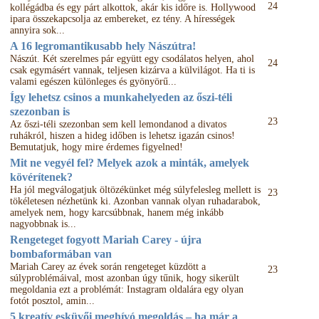
24
kollégádba és egy párt alkottok, akár kis időre is. Hollywood
ipara összekapcsolja az embereket, ez tény. A hírességek
annyira sok...
A 16 legromantikusabb hely Nászútra!
Nászút. Két szerelmes pár együtt egy csodálatos helyen, ahol
24
csak egymásért vannak, teljesen kizárva a külvilágot. Ha ti is
valami egészen különleges és gyönyörű...
Így lehetsz csinos a munkahelyeden az őszi-téli
szezonban is
23
Az őszi-téli szezonban sem kell lemondanod a divatos
ruhákról, hiszen a hideg időben is lehetsz igazán csinos!
Bemutatjuk, hogy mire érdemes figyelned!
Mit ne vegyél fel? Melyek azok a minták, amelyek
kövérítenek?
Ha jól megválogatjuk öltözékünket még súlyfelesleg mellett is
23
tökéletesen nézhetünk ki. Azonban vannak olyan ruhadarabok,
amelyek nem, hogy karcsúbbnak, hanem még inkább
nagyobbnak is...
Rengeteget fogyott Mariah Carey - újra
bombaformában van
Mariah Carey az évek során rengeteget küzdött a
23
súlyproblémáival, most azonban úgy tűnik, hogy sikerült
megoldania ezt a problémát: Instagram oldalára egy olyan
fotót posztol, amin...
5 kreatív esküvői meghívó megoldás – ha már a