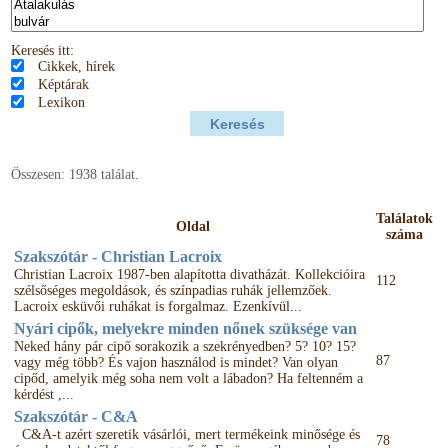
Keresés itt:
Cikkek, hírek
Képtárak
Lexikon
Összesen: 1938 találat.
Találatok
Oldal
száma
Szakszótár - Christian Lacroix
Christian Lacroix 1987-ben alapította divatházát. Kollekcióira
112
szélsőséges megoldások, és színpadias ruhák jellemzőek.
Lacroix esküvői ruhákat is forgalmaz. Ezenkívül...
Nyári cipők, melyekre minden nőnek szüksége van
Neked hány pár cipő sorakozik a szekrényedben? 5? 10? 15?
87
vagy még több? És vajon használod is mindet? Van olyan
cipőd, amelyik még soha nem volt a lábadon? Ha feltenném a
kérdést ,...
Szakszótár - C&A
C&A-t azért szeretik vásárlói, mert termékeink minősége és
78