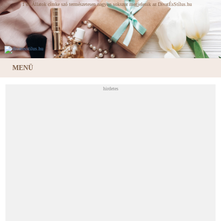
1 és Állatok címke szó természetesen nagyon sokszor megjelenik az DivatÉsStílus.hu
portálon, hiszen ez egy stílus és divat magazin. Öltözködési tanácsok alkatnak és
életkornak megfelelően. A szócikkek folyamatosan frissülnek, ezen szócikk frissülési
dátum
MENÜ
hirdetes