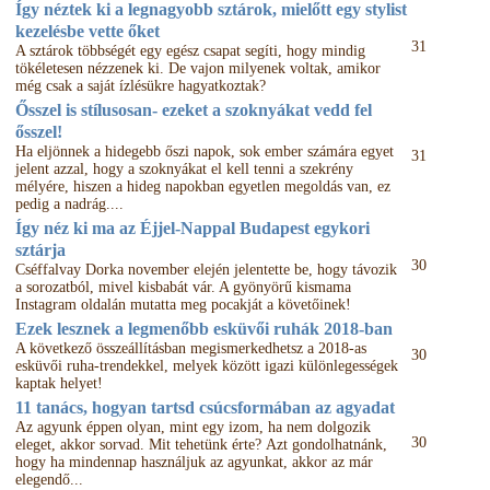
Így néztek ki a legnagyobb sztárok, mielőtt egy stylist
kezelésbe vette őket
31
A sztárok többségét egy egész csapat segíti, hogy mindig
tökéletesen nézzenek ki. De vajon milyenek voltak, amikor
még csak a saját ízlésükre hagyatkoztak?
Ősszel is stílusosan- ezeket a szoknyákat vedd fel
ősszel!
Ha eljönnek a hidegebb őszi napok, sok ember számára egyet
31
jelent azzal, hogy a szoknyákat el kell tenni a szekrény
mélyére, hiszen a hideg napokban egyetlen megoldás van, ez
pedig a nadrág....
Így néz ki ma az Éjjel-Nappal Budapest egykori
sztárja
30
Cséffalvay Dorka november elején jelentette be, hogy távozik
a sorozatból, mivel kisbabát vár. A gyönyörű kismama
Instagram oldalán mutatta meg pocakját a követőinek!
Ezek lesznek a legmenőbb esküvői ruhák 2018-ban
A következő összeállításban megismerkedhetsz a 2018-as
30
esküvői ruha-trendekkel, melyek között igazi különlegességek
kaptak helyet!
11 tanács, hogyan tartsd csúcsformában az agyadat
Az agyunk éppen olyan, mint egy izom, ha nem dolgozik
30
eleget, akkor sorvad. Mit tehetünk érte? Azt gondolhatnánk,
hogy ha mindennap használjuk az agyunkat, akkor az már
elegendő...