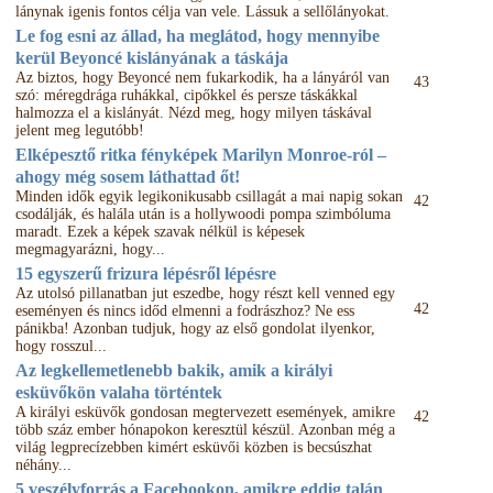
lánynak igenis fontos célja van vele. Lássuk a sellőlányokat.
Le fog esni az állad, ha meglátod, hogy mennyibe
kerül Beyoncé kislányának a táskája
Az biztos, hogy Beyoncé nem fukarkodik, ha a lányáról van
43
szó: méregdrága ruhákkal, cipőkkel és persze táskákkal
halmozza el a kislányát. Nézd meg, hogy milyen táskával
jelent meg legutóbb!
Elképesztő ritka fényképek Marilyn Monroe-ról –
ahogy még sosem láthattad őt!
Minden idők egyik legikonikusabb csillagát a mai napig sokan
42
csodálják, és halála után is a hollywoodi pompa szimbóluma
maradt. Ezek a képek szavak nélkül is képesek
megmagyarázni, hogy...
15 egyszerű frizura lépésről lépésre
Az utolsó pillanatban jut eszedbe, hogy részt kell venned egy
42
eseményen és nincs időd elmenni a fodrászhoz? Ne ess
pánikba! Azonban tudjuk, hogy az első gondolat ilyenkor,
hogy rosszul...
Az legkellemetlenebb bakik, amik a királyi
esküvőkön valaha történtek
A királyi esküvők gondosan megtervezett események, amikre
42
több száz ember hónapokon keresztül készül. Azonban még a
világ legprecízebben kimért esküvői közben is becsúszhat
néhány...
5 veszélyforrás a Facebookon, amikre eddig talán