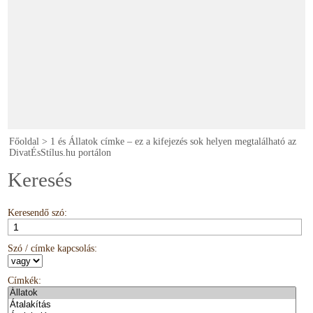
Főoldal
>
1 és Állatok címke – ez a kifejezés sok helyen megtalálható az
DivatÉsStílus.hu portálon
Keresés
Keresendő szó:
Szó / címke kapcsolás:
Címkék: