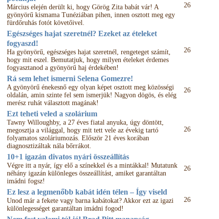
26
Március elején derült ki, hogy Görög Zita babát vár! A
gyönyörű kismama Tunéziában pihen, innen osztott meg egy
fürdőruhás fotót követőivel.
Egészséges hajat szeretnél? Ezeket az ételeket
fogyaszd!
26
Ha gyönyörű, egészséges hajat szeretnél, rengeteget számít,
hogy mit eszel. Bemutatjuk, hogy milyen ételeket érdemes
fogyasztanod a gyönyörű haj érdekében!
Rá sem lehet ismerni Selena Gomezre!
A gyönyörű énekesnő egy olyan képet osztott meg közösségi
26
oldalán, amin szinte fel sem ismerjük! Nagyon dögös, és elég
merész ruhát választott magának!
Ezt teheti veled a szolárium
Tawny Willoughby, a 27 éves fiatal anyuka, úgy döntött,
26
megosztja a világgal, hogy mit tett vele az évekig tartó
folyamatos szoláriumozás. Először 21 éves korában
diagnosztizáltak nála bőrrákot.
10+1 igazán divatos nyári összeállítás
Végre itt a nyár, így elő a színekkel és a mintákkal! Mutatunk
26
néhány igazán különleges összeállítást, amiket garantáltan
imádni fogsz!
Ez lesz a legmenőbb kabát idén télen – Így viseld
26
Unod már a fekete vagy barna kabátokat? Akkor ezt az igazi
különlegességet garantáltan imádni fogod!