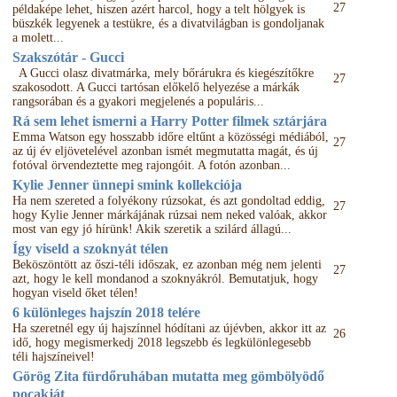
27
példaképe lehet, hiszen azért harcol, hogy a telt hölgyek is
büszkék legyenek a testükre, és a divatvilágban is gondoljanak
a molett...
Szakszótár - Gucci
A Gucci olasz divatmárka, mely bőrárukra és kiegészítőkre
27
szakosodott. A Gucci tartósan előkelő helyezése a márkák
rangsorában és a gyakori megjelenés a populáris...
Rá sem lehet ismerni a Harry Potter filmek sztárjára
Emma Watson egy hosszabb időre eltűnt a közösségi médiából,
27
az új év eljövetelével azonban ismét megmutatta magát, és új
fotóval örvendeztette meg rajongóit. A fotón azonban...
Kylie Jenner ünnepi smink kollekciója
Ha nem szereted a folyékony rúzsokat, és azt gondoltad eddig,
27
hogy Kylie Jenner márkájának rúzsai nem neked valóak, akkor
most van egy jó hírünk! Akik szeretik a szilárd állagú...
Így viseld a szoknyát télen
Beköszöntött az őszi-téli időszak, ez azonban még nem jelenti
27
azt, hogy le kell mondanod a szoknyákról. Bemutatjuk, hogy
hogyan viseld őket télen!
6 különleges hajszín 2018 telére
Ha szeretnél egy új hajszínnel hódítani az újévben, akkor itt az
26
idő, hogy megismerkedj 2018 legszebb és legkülönlegesebb
téli hajszíneivel!
Görög Zita fürdőruhában mutatta meg gömbölyödő
pocakját