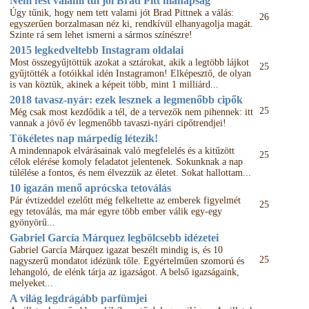
Nem fest valami túl jól Brad Pitt manapság
Úgy tűnik, hogy nem tett valami jót Brad Pittnek a válás:
26
egyszerűen borzalmasan néz ki, rendkívül elhanyagolja magát.
Szinte rá sem lehet ismerni a sármos színészre!
2015 legkedveltebb Instagram oldalai
Most összegyűjtöttük azokat a sztárokat, akik a legtöbb lájkot
25
gyűjtötték a fotóikkal idén Instagramon! Elképesztő, de olyan
is van köztük, akinek a képeit több, mint 1 milliárd...
2018 tavasz-nyár: ezek lesznek a legmenőbb cipők
25
Még csak most kezdődik a tél, de a tervezők nem pihennek: itt
vannak a jövő év legmenőbb tavaszi-nyári cipőtrendjei!
Tökéletes nap márpedig létezik!
A mindennapok elvárásainak való megfelelés és a kitűzött
25
célok elérése komoly feladatot jelentenek. Sokunknak a nap
túlélése a fontos, és nem élvezzük az életet. Sokat hallottam...
10 igazán menő aprócska tetoválás
Pár évtizeddel ezelőtt még felkeltette az emberek figyelmét
25
egy tetoválás, ma már egyre több ember válik egy-egy
gyönyörű...
Gabriel García Márquez legbölcsebb idézetei
Gabriel García Márquez igazat beszélt mindig is, és 10
25
nagyszerű mondatot idézünk tőle. Egyértelműen szomorú és
lehangoló, de elénk tárja az igazságot. A belső igazságaink,
melyeket...
A világ legdrágább parfümjei