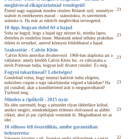
meghívóval elkápráztatnád vendégeid!
23
Életed nagy napjának minden részlete Rólatok szól, személyre
szabott és emlékezetes marad – számotokra, és szeretteitek
számára is. Ha már az esküvői meghívókat tervezgeted...
10 tipp, hogyan dobd fel a hajad
Soha ne hagyd, hogy a hajad úgy nézzen ki, mintha lapos,
23
élettelen és rendetlen lenne. Mutatunk neked néhány praktikus
ötletet és terméket, amivel könnyen feldobhatod a hajad.
Szakszótár - Calvin Klein
Calvin Klein amerikai divattervező. 1968-ban alapította azt a
23
vállalatot, amely később Calvin Klein Inc.-re változtatta a
nevét.Pontosan tudja, hogyan kell divatot csinálni. És még...
Fogyni takarítással? Lehetséges!
Gondoltad volna, hogy mennyi kalóriát tudsz elégetni,
23
miközben csupán a napi takarításodat végzed a lakásban? Ha
jól csinálod, akár a kondibérleted árát is megspórolhatod!
Turbózd meg...
Minden a cipőkről - 2015 nyár
Ha idén szeretnéd, hogy a pénzedet olyan lábbelikre költsd,
23
amikre megéri, mindenképpen érdemes elolvasnod az alábbi
cikket, ahol jó pár cipőfajtát vesézünk ki. Megtudhatod mi az
idei...
10 stílusos téli összeállítás, amibe garantáltan
beleszeretsz
22
Vészesen közeleg a tél, ilyenkor pedig előkerülnek a vastag