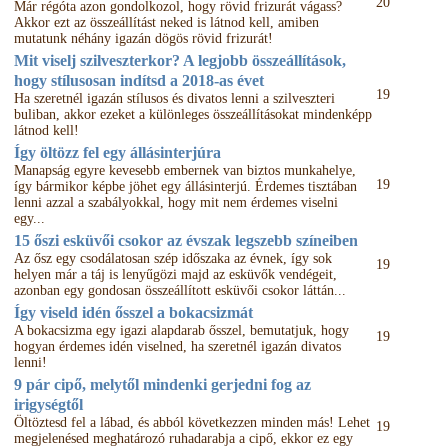
20
Már régóta azon gondolkozol, hogy rövid frizurát vágass?
Akkor ezt az összeállítást neked is látnod kell, amiben
mutatunk néhány igazán dögös rövid frizurát!
Mit viselj szilveszterkor? A legjobb összeállítások,
hogy stílusosan indítsd a 2018-as évet
19
Ha szeretnél igazán stílusos és divatos lenni a szilveszteri
buliban, akkor ezeket a különleges összeállításokat mindenképp
látnod kell!
Így öltözz fel egy állásinterjúra
Manapság egyre kevesebb embernek van biztos munkahelye,
19
így bármikor képbe jöhet egy állásinterjú. Érdemes tisztában
lenni azzal a szabályokkal, hogy mit nem érdemes viselni
egy...
15 őszi esküvői csokor az évszak legszebb színeiben
Az ősz egy csodálatosan szép időszaka az évnek, így sok
19
helyen már a táj is lenyűgözi majd az esküvők vendégeit,
azonban egy gondosan összeállított esküvői csokor láttán...
Így viseld idén ősszel a bokacsizmát
A bokacsizma egy igazi alapdarab ősszel, bemutatjuk, hogy
19
hogyan érdemes idén viselned, ha szeretnél igazán divatos
lenni!
9 pár cipő, melytől mindenki gerjedni fog az
irigységtől
Öltöztesd fel a lábad, és abból következzen minden más! Lehet
19
megjelenésed meghatározó ruhadarabja a cipő, ekkor ez egy