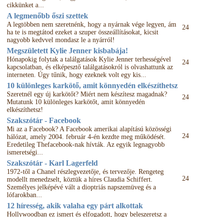
cikkünket a...
A legmenőbb őszi szettek
A legtöbben nem szeretnénk, hogy a nyárnak vége legyen, ám
24
ha te is megtátod ezeket a szuper összeállításokat, kicsit
nagyobb kedvvel mondasz le a nyárról!
Megszületett Kylie Jenner kisbabája!
Hónapokig folytak a találgatások Kylie Jenner terhességével
24
kapcsolatban, és elképesztő találgatásokról is olvashattunk az
interneten. Úgy tűnik, hogy ezeknek volt egy kis...
10 különleges karkötő, amit könnyedén elkészíthetsz
Szeretnél egy új karkötőt? Miért nem készítesz magadnak?
24
Mutatunk 10 különleges karkötőt, amit könnyedén
elkészíthetsz!
Szakszótár - Facebook
Mi az a Facebook? A Facebook amerikai alapítású közösségi
24
hálózat, amely 2004. február 4-én kezdte meg működését.
Eredetileg Thefacebook-nak hívták. Az egyik legnagyobb
ismeretségi...
Szakszótár - Karl Lagerfeld
1972-től a Chanel részlegvezetője, és tervezője. Rengeteg
24
modellt menedzselt, köztük a híres Claudia Schiffert.
Személyes jelképévé vált a dioptriás napszemüveg és a
lófarokban...
12 híresség, akik valaha egy párt alkottak
Hollywoodban ez ismert és elfogadott, hogy beleszeretsz a