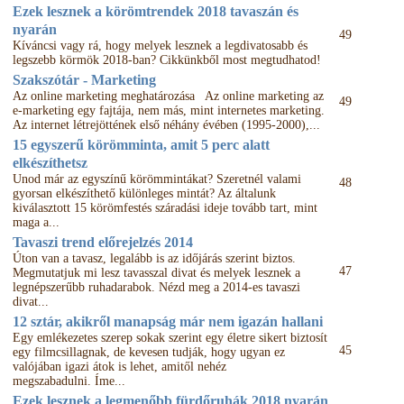
Ezek lesznek a körömtrendek 2018 tavaszán és
nyarán
49
Kíváncsi vagy rá, hogy melyek lesznek a legdivatosabb és
legszebb körmök 2018-ban? Cikkünkből most megtudhatod!
Szakszótár - Marketing
Az online marketing meghatározása Az online marketing az
49
e-marketing egy fajtája, nem más, mint internetes marketing.
Az internet létrejöttének első néhány évében (1995-2000),...
15 egyszerű körömminta, amit 5 perc alatt
elkészíthetsz
Unod már az egyszínű körömmintákat? Szeretnél valami
48
gyorsan elkészíthető különleges mintát? Az általunk
kiválasztott 15 körömfestés száradási ideje tovább tart, mint
maga a...
Tavaszi trend előrejelzés 2014
Úton van a tavasz, legalább is az időjárás szerint biztos.
47
Megmutatjuk mi lesz tavasszal divat és melyek lesznek a
legnépszerűbb ruhadarabok. Nézd meg a 2014-es tavaszi
divat...
12 sztár, akikről manapság már nem igazán hallani
Egy emlékezetes szerep sokak szerint egy életre sikert biztosít
45
egy filmcsillagnak, de kevesen tudják, hogy ugyan ez
valójában igazi átok is lehet, amitől nehéz
megszabadulni. Íme...
Ezek lesznek a legmenőbb fürdőruhák 2018 nyarán