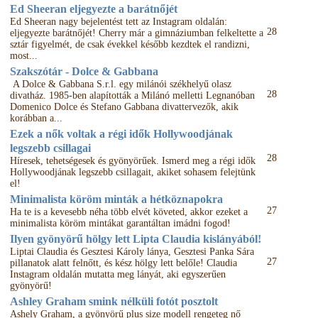
Ed Sheeran eljegyezte a barátnőjét
Ed Sheeran nagy bejelentést tett az Instagram oldalán:
28
eljegyezte barátnőjét! Cherry már a gimnáziumban felkeltette a
sztár figyelmét, de csak évekkel később kezdtek el randizni,
most...
Szakszótár - Dolce & Gabbana
A Dolce & Gabbana S.r.l. egy milánói székhelyű olasz
28
divatház. 1985-ben alapították a Milánó melletti Legnanóban
Domenico Dolce és Stefano Gabbana divattervezők, akik
korábban a...
Ezek a nők voltak a régi idők Hollywoodjának
legszebb csillagai
28
Híresek, tehetségesek és gyönyörűek. Ismerd meg a régi idők
Hollywoodjának legszebb csillagait, akiket sohasem felejtünk
el!
Minimalista köröm minták a hétköznapokra
27
Ha te is a kevesebb néha több elvét követed, akkor ezeket a
minimalista köröm mintákat garantáltan imádni fogod!
Ilyen gyönyörű hölgy lett Lipta Claudia kislányából!
Liptai Claudia és Gesztesi Károly lánya, Gesztesi Panka Sára
27
pillanatok alatt felnőtt, és kész hölgy lett belőle! Claudia
Instagram oldalán mutatta meg lányát, aki egyszerűen
gyönyörű!
Ashley Graham smink nélküli fotót posztolt
Ashely Graham, a gyönyörű plus size modell rengeteg nő