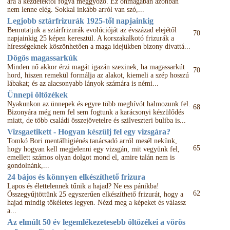
ára a kezdetektől fogva meggyőző. Ez önmagában azonban
nem lenne elég. Sokkal inkább arról van szó,...
Legjobb sztárfrizurák 1925-től napjainkig
Bemutatjuk a sztárfrizurák evolúcióját az évszázad elejétől
70
napjainkig 25 képen keresztül. A korszakalkotó frizurák a
hírességeknek köszönhetően a maga idejükben bizony divattá...
Dögös magassarkúk
Minden nő akkor érzi magát igazán szexinek, ha magassarkút
70
hord, hiszen remekül formálja az alakot, kiemeli a szép hosszú
lábakat; és az alacsonyabb lányok számára is némi...
Ünnepi öltözékek
Nyakunkon az ünnepek és egyre több meghívót halmozunk fel.
68
Bizonyára még nem fel sem fogtunk a karácsonyi készülődés
miatt, de több családi összejövetelre és szilveszteri buliba is...
Vizsgaetikett - Hogyan készülj fel egy vizsgára?
Tomkó Bori mentálhigiénés tanácsadó arról mesél nekünk,
65
hogy hogyan kell megjelenni egy vizsgán, mit vegyünk fel,
emellett számos olyan dolgot mond el, amire talán nem is
gondolnánk,...
24 bájos és könnyen elkészíthető frizura
Lapos és élettelennek tűnik a hajad? Ne ess pánikba!
62
Összegyűjtöttünk 25 egyszerűen elkészíthető frizurát, hogy a
hajad mindig tökéletes legyen. Nézd meg a képeket és válassz
a...
Az elmúlt 50 év legemlékezetesebb öltözékei a vörös