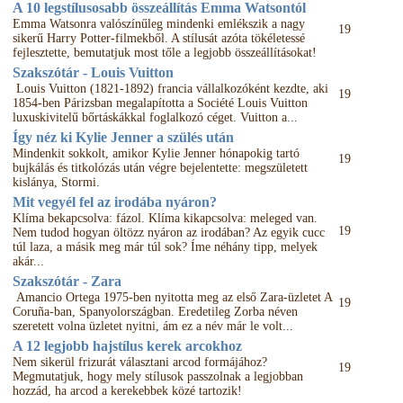
A 10 legstílusosabb összeállítás Emma Watsontól
Emma Watsonra valószínűleg mindenki emlékszik a nagy
19
sikerű Harry Potter-filmekből. A stílusát azóta tökéletessé
fejlesztette, bemutatjuk most tőle a legjobb összeállításokat!
Szakszótár - Louis Vuitton
Louis Vuitton (1821-1892) francia vállalkozóként kezdte, aki
19
1854-ben Párizsban megalapította a Société Louis Vuitton
luxuskivitelű bőrtáskákkal foglalkozó céget. Vuitton a...
Így néz ki Kylie Jenner a szülés után
Mindenkit sokkolt, amikor Kylie Jenner hónapokig tartó
19
bujkálás és titkolózás után végre bejelentette: megszületett
kislánya, Stormi.
Mit vegyél fel az irodába nyáron?
Klíma bekapcsolva: fázol. Klíma kikapcsolva: meleged van.
19
Nem tudod hogyan öltözz nyáron az irodában? Az egyik cucc
túl laza, a másik meg már túl sok? Íme néhány tipp, melyek
akár...
Szakszótár - Zara
Amancio Ortega 1975-ben nyitotta meg az első Zara-üzletet A
19
Coruña-ban, Spanyolországban. Eredetileg Zorba néven
szeretett volna üzletet nyitni, ám ez a név már le volt...
A 12 legjobb hajstílus kerek arcokhoz
Nem sikerül frizurát választani arcod formájához?
19
Megmutatjuk, hogy mely stílusok passzolnak a legjobban
hozzád, ha arcod a kerekebbek közé tartozik!