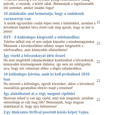
pulcsik, a csizmák, a kötött sálak. Bemutatjuk a legstílusosabb
téli szetteket, amiket imádni fogsz!
10 átalakulás ami bemutatja, hogy a sminknek
varázsereje van
22
A smink egyszerűen csodát képes tenni a külsőnkkel, azonban a
következő képeket látva érted csak meg igazán, hogy ez mit is
jelent!
DIY - 8 különleges kiegészítő a telefonodhoz
Telefon nélkül már el sem tudjuk képzelni a mindennapjainkat.
22
Mutatunk a következőkben néhány szuper kiegészítőt a
telefonodhoz, amit könnyedén elkészíthetsz!
Így viseld a bőrszoknyát idén ősszel
Ha nem megfelelő ruhadarabokkal kombinálod a bőrszoknyát,
22
könnyedén közönségesnek tűnhetsz, így nem árt odafigyelni
arra, hogy mit választasz ehhez a dögös ruhadarabhoz.
10 különleges köröm, amit ki kell próbálnod 2018-
ban
22
Ha szereted a különleges, egyedi körmöket, akkor a következő
összeállítás garantáltan elnyeri majd a tetszésed!
Így alakíthatod át a régi, megunt cipőidet
Biztosan neked is van egy cipőd, amit már meguntál, azonban
22
semmiképp se válj meg tőle! Bemutatjuk, hogy hogyan
alakíthatod át, hogy újra beleszeress!
Egy titokzatos férfival posztolt közös képet Vajna