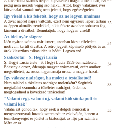
A kövérfóbia számos helyen képviselteti magát a médiában, ezt
pedig nem nézzük végig szó nélkül. Attól, hogy valakinek íves
körvonalai vannak még nem jelenti, hogy egészségtelen...
Így viseld a kis feketét, hogy az ne legyen unalmas
A divat napról napra változik, ezért nem egyszerű lépést tartani
35
az éppen aktuális trendekkel, a kis fekete azonban sohasem fog
kimenni a divatból. Bemutatjuk, hogy hogyan viseld!
Az idei nyár slágere
Idén nyáron számos már ismert, azonban kicsit elfeledett
34
motívum került divatba. A retro jegyeit képviselő pöttyös és az
örök klasszikus csíkos idén is hódít. Legyen szó...
Szakszótár - S. Hegyi Lucia
S. Hegyi Lucia élete S. Hegyi Lucia 1959-ben született.
34
Édesanyja orosz, édesapja magyar származású, ezért amikor
megszületett, az orosz nagymamája orosz, a magyar hazai...
Így válassz nadrágot, ha molett a testalkatod!
Nem találod a tökéletes nadrágot molettként? Segítünk
33
megtalálni számodra a tökéletes nadrágot, érdemes
megfogadnod a következő tanácsokat!
"Valami régi, valami új, valami kölcsönkapott és
valami kék"
Valaha azt gondolták, hogy ezek a dolgok nemcsak a
33
menyasszonynak hoznak szerencsét az esküvőjén, hanem a
termékenységet és jólétet is biztosítják az ifjú pár számára.
Mára ez az...