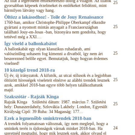
Az illat a legerősebb emlékébresztő dolog a világon. Az illatok
25
gyorsabban képesek érzelmeket és emlékeket felidézni, mint
bármilyen látvány vagy hang.
Öltözz a lakásodhoz! - Toile de Jouy Renaissance
1760-ban, amikor Christophe-Philippe Oberkampf elkezdte
25
gyártani a nyomott mintás anyagait a Franciaországban
található Jouy-en-Josas -ban, bizonyára nem gondolta, hogy
tettével még a XXI....
Így viseld a ballonkabátot
A ballonkabát egy olyan klasszikus ruhadarab, ami
25
valószínűleg sohasem fog kimenni a divatból, így nem árt
beszerezned belőle egyet. Bemutatjuk, hogy hogyan érdemes
viselned!
10 közelgő trend 2018-ra
Új év, új irányzatok. A kifutók, az utcai stílusok és a legjobban
25
öltözött hírességek viseleteit elnézve az alábbi trendek lesznek
azok, amikkel 2018-ban egyre több helyen találkozhatunk
majd.
Szakszótár - Rajzák Kinga
Rajzák Kinga Születési dátum: 1987. március 7. Születési
25
hely: Dunaszerdahely, Szlovákia Lakhely: London, Egyesült
Királyság Cipő: 39 Ruha: 34 Magasság: 177...
Ezek a legmenőbb sminktrendek 2018-ban
A trendek folyamatosan változnak, így nem meglepő, hogy a
24
sminkek terén is újdonságok várnak minket 2018-ban. Ha
szeretnéd megtudni, hogy mik lesznek ezek, akkor olvasd el