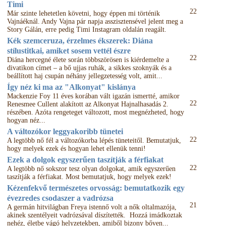
Timi
22
Már szinte lehetetlen követni, hogy éppen mi történik
Vajnáéknál. Andy Vajna pár napja asszisztensével jelent meg a
Story Gálán, erre pedig Timi Instagram oldalán reagált.
Kék szemceruza, érzelmes ékszerek: Diána
stílustitkai, amiket sosem vettél észre
22
Diána hercegné élete során többszörösen is kiérdemelte a
divatikon címet – a bő ujjas ruhák, a sikkes szoknyák és a
beállított haj csupán néhány jellegzetesség volt, amit...
Így néz ki ma az "Alkonyat" kislánya
Mackenzie Foy 11 éves korában vált igazán ismertté, amikor
22
Renesmee Cullent alakított az Alkonyat Hajnalhasadás 2.
részében. Azóta rengeteget változott, most megnézheted, hogy
hogyan néz...
A változókor leggyakoribb tünetei
22
A legtöbb nő fél a változókorba lépés tüneteitől. Bemutatjuk,
hogy melyek ezek és hogyan lehet ellenük tenni!
Ezek a dolgok egyszerűen taszítják a férfiakat
22
A legtöbb nő sokszor tesz olyan dolgokat, amik egyszerűen
taszítják a férfiakat. Most bemutatjuk, hogy melyek ezek!
Kézenfekvő természetes orvosság: bemutatkozik egy
évezredes csodaszer a vadrózsa
21
A germán hitvilágban Freya istennő volt a nők oltalmazója,
akinek szentélyeit vadrózsával díszítették. Hozzá imádkoztak
nehéz, életbe vágó helyzetekben, amiből bizony bőven...