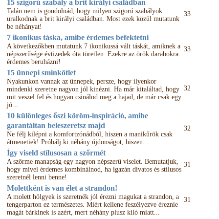
15 szigorú szabály a brit királyi családban
Talán nem is gondolnád, hogy milyen szigorú szabályok
33
uralkodnak a brit királyi családban. Most ezek közül mutatunk
be néhányat!
7 ikonikus táska, amibe érdemes befektetni
A következőkben mutatunk 7 ikonikussá vált táskát, amiknek a
33
népszerűsége évtizedek óta töretlen. Ezekre az örök darabokra
érdemes beruházni!
15 ünnepi sminkötlet
Nyakunkon vannak az ünnepek, persze, hogy ilyenkor
32
mindenki szeretne nagyon jól kinézni. Ha már kitaláltad, hogy
mit veszel fel és hogyan csinálod meg a hajad, de már csak egy
jó...
10 különleges őszi köröm-inspiráció, amibe
garantáltan beleszeretsz majd
32
Ne félj kilépni a komfortzónádból, hiszen a manikűrök csak
átmenetiek! Próbálj ki néhány újdonságot, hiszen...
Így viseld stílusosan a szőrmét
A szőrme manapság egy nagyon népszerű viselet. Bemutatjuk,
31
hogy mivel érdemes kombinálnod, ha igazán divatos és stílusos
szeretnél lenni benne!
Molettként is van élet a strandon!
A molett hölgyek is szeretnék jól érezni magukat a strandon, a
31
tengerparton ez természetes. Miért kellene feszélyezve éreznie
magát bárkinek is azért, mert néhány plusz kiló miatt...