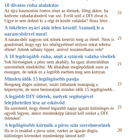
10 divatos ruha átalakítás
Az újra hasznosítás fontos része az életnek, főleg akkor, ha
21
kedvenc ruhadarabodról van szó. Erről szól a DIY divat is.
Ugye te sem dobod ki a régi és kinőtt ruháidat? Hozz létre...
A tökéletes nyári alak télen készül! Számolj le a
narancsbőrrel most!
21
A narancsbőr nagyon sok nőnek keseríti meg az életét. Nem is
gondolnád, hogy egy kis odafigyeléssel milyen sokat tehetsz
ellene! Adunk néhány tippet, amivel leszámolhatsz vele!
A 10 legdrágább ruha, amit a sztárok valaha viseltek
Sok hírességnek a pénz nem akadály, ha igazi álomruhában
21
szeretnének tündökölni. Mi általában meglepődünk ezen az
összegen, de nekik ez a legtöbb esetben meg sem kottyan.
Minden idők 15 legdögösebb pasija
21
Rengeteg dögös színészt, sztárt láthatunk manapság a
képernyőn, de most bemutatjuk minden idők 15 legdögösebb...
A legjobb DIY ötletek, melyek segítségével
felejthetetlen lesz az esküvőd
21
Ha szeretnéd, hogy életed legszebb napja igazán különleges és
egyedi legyen, akkor mindenképp látnod kell ezeket a DIY
ötleteket!
A legdögösebb körmök a piros szín szerelmeseinek
20
Ha te is imádod a piros színt, ezeket az igazán dögös,
különleges körmöket mindenképp látnod kell!