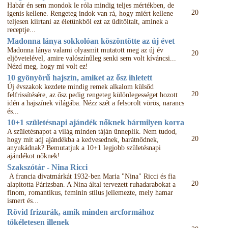
Habár én sem mondok le róla mindig teljes mértékben, de
20
igenis kellene. Rengeteg indok van rá, hogy miért kellene
teljesen kiírtani az életünkből ezt az üdítőitalt, aminek a
receptje...
Madonna lánya sokkolóan köszöntötte az új évet
Madonna lánya valami olyasmit mutatott meg az új év
20
eljövetelével, amire valószínűleg senki sem volt kíváncsi...
Nézd meg, hogy mi volt ez!
10 gyönyörű hajszín, amiket az ősz ihletett
Új évszakok kezdete mindig remek alkalom külsőd
20
felfrissítésére, az ősz pedig rengeteg különlegességet hozott
idén a hajszínek világába. Nézz szét a felsorolt vörös, narancs
és...
10+1 születésnapi ajándék nőknek bármilyen korra
A születésnapot a világ minden táján ünneplik. Nem tudod,
20
hogy mit adj ajándékba a kedvesednek, barátnődnek,
anyukádnak? Bemutatjuk a 10+1 legjobb születésnapi
ajándékot nőknek!
Szakszótár - Nina Ricci
A francia divatmárkát 1932-ben Maria "Nina" Ricci és fia
20
alapította Párizsban. A Nina által tervezett ruhadarabokat a
finom, romantikus, feminin stílus jellemezte, mely hamar
ismert és...
Rövid frizurák, amik minden arcformához
tökéletesen illenek