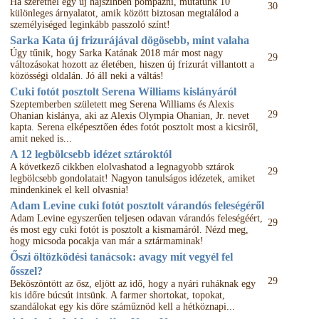
Ha szeretnél egy új hajszínben pompázni, mutatunk 10
30
különleges árnyalatot, amik között biztosan megtalálod a
személyiséged leginkább passzoló színt!
Sarka Kata új frizurájával dögösebb, mint valaha
Úgy tűnik, hogy Sarka Katának 2018 már most nagy
29
változásokat hozott az életében, hiszen új frizurát villantott a
közösségi oldalán. Jó áll neki a váltás!
Cuki fotót posztolt Serena Williams kislányáról
Szeptemberben született meg Serena Williams és Alexis
29
Ohanian kislánya, aki az Alexis Olympia Ohanian, Jr. nevet
kapta. Serena elképesztően édes fotót posztolt most a kicsiről,
amit neked is...
A 12 legbölcsebb idézet sztároktól
A következő cikkben elolvashatod a legnagyobb sztárok
29
legbölcsebb gondolatait! Nagyon tanulságos idézetek, amiket
mindenkinek el kell olvasnia!
Adam Levine cuki fotót posztolt várandós feleségéről
Adam Levine egyszerűen teljesen odavan várandós feleségéért,
29
és most egy cuki fotót is posztolt a kismamáról. Nézd meg,
hogy micsoda pocakja van már a sztármaminak!
Őszi öltözködési tanácsok: avagy mit vegyél fel
ősszel?
29
Beköszöntött az ősz, eljött az idő, hogy a nyári ruháknak egy
kis időre búcsút intsünk. A farmer shortokat, topokat,
szandálokat egy kis dőre száműznöd kell a hétköznapi...