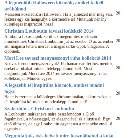
A legmenőbb Halloween körmök, amiket ki kell
próbálnod
20
Vészesen közeledik a Halloween. Ha a jelmezed már meg van,
fektess egy kis hangsúlyt a körmeidre is! Mutatunk néhány
különleges inspirációt hozzá!
Christian Louboutin tavaszi kollekció 2014
Amikor a luxus cipők kerülnek megemlítésre, először
20
mindenkinek Christian Louboutin jut az eszébe. Ő az az ember,
aki magasra tette a mércét a magas sarkú cipők világában. A
cipőinek...
Mori Lee tavaszi menyasszonyi ruha kollekció 2014
Kedves leendő menyasszonyok! Ha hamarosan férjhez mentek,
20
ezeket a ruhákat mindenféleképp látnod kell. Most
megmutatjuk Mori Lee 2014-es tavaszi menyasszonyi ruha
kollekcióját. Minden egyes...
A legszebb tél inspirálta körmök, amiket imádni
fogsz
20
Ha te is szereted a különleges körömmintákat, akkor ezeket a
tél inspirálta körmöket mindenképp látnod kell!
Szakszótár - Christian Louboutin
A Louboutin márkaneve mára összefonódott a Cipő
20
fogalmával, a nőiességgel, az eleganciával és a luxussal. Egy
cipő öltöztet, de egy Louboutin egyenesen a mennybe emel, ő
ugyanis a...
Megmutatjuk, ivás helyett mire használhatod a kólát