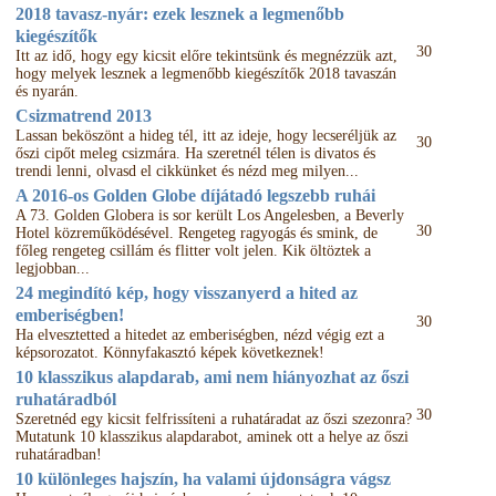
2018 tavasz-nyár: ezek lesznek a legmenőbb
kiegészítők
30
Itt az idő, hogy egy kicsit előre tekintsünk és megnézzük azt,
hogy melyek lesznek a legmenőbb kiegészítők 2018 tavaszán
és nyarán.
Csizmatrend 2013
Lassan beköszönt a hideg tél, itt az ideje, hogy lecseréljük az
30
őszi cipőt meleg csizmára. Ha szeretnél télen is divatos és
trendi lenni, olvasd el cikkünket és nézd meg milyen...
A 2016-os Golden Globe díjátadó legszebb ruhái
A 73. Golden Globera is sor került Los Angelesben, a Beverly
30
Hotel közreműködésével. Rengeteg ragyogás és smink, de
főleg rengeteg csillám és flitter volt jelen. Kik öltöztek a
legjobban...
24 megindító kép, hogy visszanyerd a hited az
emberiségben!
30
Ha elvesztetted a hitedet az emberiségben, nézd végig ezt a
képsorozatot. Könnyfakasztó képek következnek!
10 klasszikus alapdarab, ami nem hiányozhat az őszi
ruhatáradból
30
Szeretnéd egy kicsit felfrissíteni a ruhatáradat az őszi szezonra?
Mutatunk 10 klasszikus alapdarabot, aminek ott a helye az őszi
ruhatáradban!
10 különleges hajszín, ha valami újdonságra vágsz