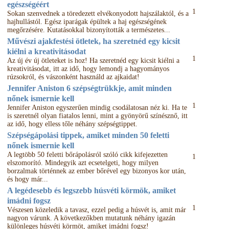
egészségéért
1
Sokan szenvednek a töredezett elvékonyodott hajszálaktól, és a
hajhullástól. Egész iparágak épültek a haj egészségének
megőrzésére. Kutatásokkal bizonyították a természetes...
Művészi ajakfestési ötletek, ha szeretnéd egy kicsit
kiélni a kreativitásodat
1
Az új év új ötleteket is hoz! Ha szeretnéd egy kicsit kiélni a
kreativitásodat, itt az idő, hogy lemondj a hagyományos
rúzsokról, és vászonként használd az ajkaidat!
Jennifer Aniston 6 szépségtrükkje, amit minden
nőnek ismernie kell
1
Jennifer Aniston egyszerűen mindig csodálatosan néz ki. Ha te
is szeretnél olyan fiatalos lenni, mint a gyönyörű színésznő, itt
az idő, hogy elless tőle néhány szépségtippet.
Szépségápolási tippek, amiket minden 50 feletti
nőnek ismernie kell
A legtöbb 50 feletti bőrápolásról szóló cikk kifejezetten
1
elszomorító. Mindegyik azt ecsetelgeti, hogy milyen
borzalmak történnek az ember bőrével egy bizonyos kor után,
és hogy már...
A legédesebb és legszebb húsvéti körmök, amiket
imádni fogsz
1
Vészesen közeledik a tavasz, ezzel pedig a húsvét is, amit már
nagyon várunk. A következőkben mutatunk néhány igazán
különleges húsvéti körmöt, amiket imádni fogsz!