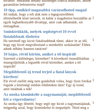
divatból. Mutatunk néhány különleges francia manikűrt, amibe
garantáltan beleszeretsz majd!
10 tipp, amikkel magasabbá varázsolhatod magad
Jól tudjuk, hogy a telt alak nem a legegyszerűbben
1
öltöztethetők közé tartozik, és habár a magabiztos hozzáállás az
egyik leghatékonyabb divattipp, amit csak adhatnánk, ezt
önmagában...
Sminktrükkök, melyek segítségével 10 évvel
fiatalabbnak tűnhetsz
1
Ha szeretnél egy kicsit fiatalosabbnak tűnni, akkor itt az idő,
hogy egy kicsit megváltoztasd a sminkelési szokásaidat! Ehhez
adunk néhány hasznos tanácsot!
10 bájos, rövid köröm, amiket a tél inspirált
Szereted a különleges, körmöket? A következő összeállításban
1
összegyűjtöttük a legszebb rövid körmöket, amiket a tél
inspirált!
Megdöbbentő új trend terjed a fiatal lányok
körében!
1
Pár évvel ezelőtt még nem gondoltuk volna, hogy ilyen fotókat
fogunk a közösségi médiás felületeken látni! Egy új trend,
amit imádnak a nők!
Az unoka kisminkelte a nagymamáját, megdöbbentő
lett a végeredmény!
1
Az unoka úgy döntött, hogy segít egy kicsit a nagymamájának,
mégpedig azzal, hogy kisminkelni és megszépíti. Nézd meg a