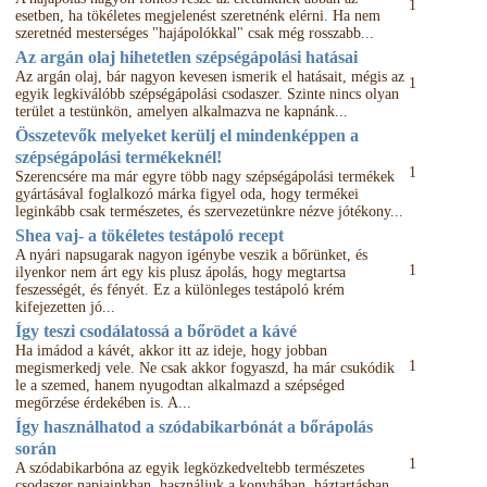
1
esetben, ha tökéletes megjelenést szeretnénk elérni. Ha nem
szeretnéd mesterséges "hajápolókkal" csak még rosszabb...
Az argán olaj hihetetlen szépségápolási hatásai
Az argán olaj, bár nagyon kevesen ismerik el hatásait, mégis az
1
egyik legkiválóbb szépségápolási csodaszer. Szinte nincs olyan
terület a testünkön, amelyen alkalmazva ne kapnánk...
Összetevők melyeket kerülj el mindenképpen a
szépségápolási termékeknél!
1
Szerencsére ma már egyre több nagy szépségápolási termékek
gyártásával foglalkozó márka figyel oda, hogy termékei
leginkább csak természetes, és szervezetünkre nézve jótékony...
Shea vaj- a tökéletes testápoló recept
A nyári napsugarak nagyon igénybe veszik a bőrünket, és
1
ilyenkor nem árt egy kis plusz ápolás, hogy megtartsa
feszességét, és fényét. Ez a különleges testápoló krém
kifejezetten jó...
Így teszi csodálatossá a bőrödet a kávé
Ha imádod a kávét, akkor itt az ideje, hogy jobban
1
megismerkedj vele. Ne csak akkor fogyaszd, ha már csukódik
le a szemed, hanem nyugodtan alkalmazd a szépséged
megőrzése érdekében is. A...
Így használhatod a szódabikarbónát a bőrápolás
során
1
A szódabikarbóna az egyik legközkedveltebb természetes
csodaszer napjainkban, használjuk a konyhában, háztartásban,