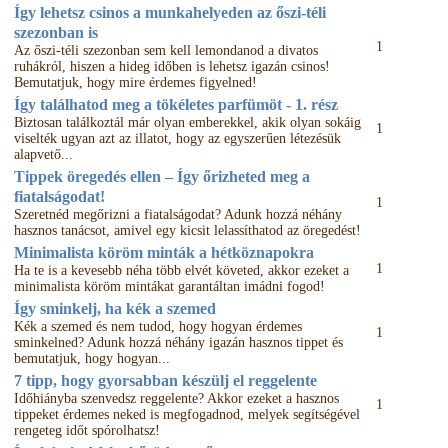
Így lehetsz csinos a munkahelyeden az őszi-téli
szezonban is
1
Az őszi-téli szezonban sem kell lemondanod a divatos
ruhákról, hiszen a hideg időben is lehetsz igazán csinos!
Bemutatjuk, hogy mire érdemes figyelned!
Így találhatod meg a tökéletes parfümöt - 1. rész
Biztosan találkoztál már olyan emberekkel, akik olyan sokáig
1
viselték ugyan azt az illatot, hogy az egyszerűen létezésük
alapvető...
Tippek öregedés ellen – Így őrizheted meg a
fiatalságodat!
1
Szeretnéd megőrizni a fiatalságodat? Adunk hozzá néhány
hasznos tanácsot, amivel egy kicsit lelassíthatod az öregedést!
Minimalista köröm minták a hétköznapokra
1
Ha te is a kevesebb néha több elvét követed, akkor ezeket a
minimalista köröm mintákat garantáltan imádni fogod!
Így sminkelj, ha kék a szemed
Kék a szemed és nem tudod, hogy hogyan érdemes
1
sminkelned? Adunk hozzá néhány igazán hasznos tippet és
bemutatjuk, hogy hogyan...
7 tipp, hogy gyorsabban készülj el reggelente
Időhiányba szenvedsz reggelente? Akkor ezeket a hasznos
1
tippeket érdemes neked is megfogadnod, melyek segítségével
rengeteg időt spórolhatsz!