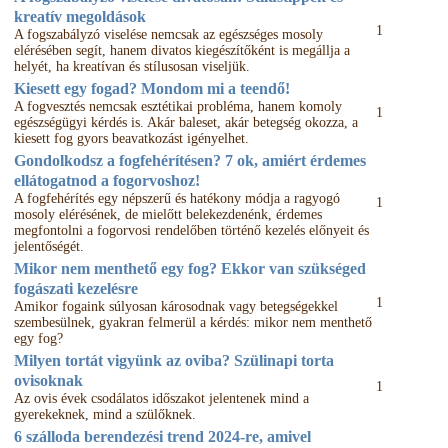
kreatív megoldások
1
A fogszabályzó viselése nemcsak az egészséges mosoly
elérésében segít, hanem divatos kiegészítőként is megállja a
helyét, ha kreatívan és stílusosan viseljük.
Kiesett egy fogad? Mondom mi a teendő!
A fogvesztés nemcsak esztétikai probléma, hanem komoly
1
egészségügyi kérdés is. Akár baleset, akár betegség okozza, a
kiesett fog gyors beavatkozást igényelhet.
Gondolkodsz a fogfehérítésen? 7 ok, amiért érdemes
ellátogatnod a fogorvoshoz!
A fogfehérítés egy népszerű és hatékony módja a ragyogó
1
mosoly elérésének, de mielőtt belekezdenénk, érdemes
megfontolni a fogorvosi rendelőben történő kezelés előnyeit és
jelentőségét.
Mikor nem menthető egy fog? Ekkor van szükséged
fogászati kezelésre
1
Amikor fogaink súlyosan károsodnak vagy betegségekkel
szembesülnek, gyakran felmerül a kérdés: mikor nem menthető
egy fog?
Milyen tortát vigyünk az oviba? Szülinapi torta
ovisoknak
1
Az ovis évek csodálatos időszakot jelentenek mind a
gyerekeknek, mind a szülőknek.
6 szálloda berendezési trend 2024-re, amivel