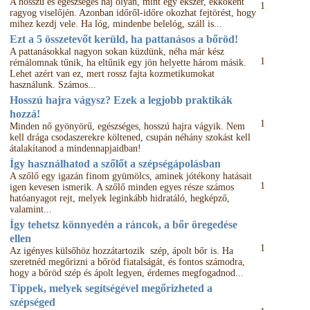
A hosszú és egészséges haj olyan, mint egy ékszer, ékkőként
1
ragyog viselőjén. Azonban időről-időre okozhat fejtörést, hogy
mihez kezdj vele. Ha lóg, mindenbe belelóg, száll is...
Ezt a 5 összetevőt kerüld, ha pattanásos a bőröd!
A pattanásokkal nagyon sokan küzdünk, néha már kész
1
rémálomnak tűnik, ha eltűnik egy jön helyette három másik.
Lehet azért van ez, mert rossz fajta kozmetikumokat
használunk. Számos...
Hosszú hajra vágysz? Ezek a legjobb praktikák
hozzá!
1
Minden nő gyönyörű, egészséges, hosszú hajra vágyik. Nem
kell drága csodaszerekre költened, csupán néhány szokást kell
átalakítanod a mindennapjaidban!
Így használhatod a szőlőt a szépségápolásban
A szőlő egy igazán finom gyümölcs, aminek jótékony hatásait
1
igen kevesen ismerik. A szőlő minden egyes része számos
hatóanyagot rejt, melyek leginkább hidratáló, hegképző,
valamint...
Így tehetsz könnyedén a ráncok, a bőr öregedése
ellen
1
Az igényes külsőhöz hozzátartozik szép, ápolt bőr is. Ha
szeretnéd megőrizni a bőröd fiatalságát, és fontos számodra,
hogy a bőröd szép és ápolt legyen, érdemes megfogadnod...
Tippek, melyek segítségével megőrizheted a
szépséged