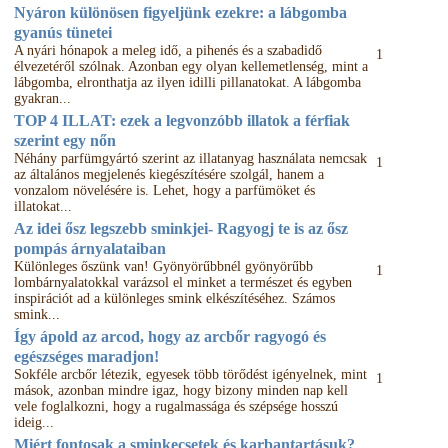
Nyáron különösen figyeljünk ezekre: a lábgomba
gyanús tünetei
A nyári hónapok a meleg idő, a pihenés és a szabadidő
1
élvezetéről szólnak. Azonban egy olyan kellemetlenség, mint a
lábgomba, elronthatja az ilyen idilli pillanatokat. A lábgomba
gyakran...
TOP 4 ILLAT: ezek a legvonzóbb illatok a férfiak
szerint egy nőn
Néhány parfümgyártó szerint az illatanyag használata nemcsak
1
az általános megjelenés kiegészítésére szolgál, hanem a
vonzalom növelésére is. Lehet, hogy a parfümöket és
illatokat...
Az idei ősz legszebb sminkjei- Ragyogj te is az ősz
pompás árnyalataiban
Különleges őszünk van! Gyönyörűbbnél gyönyörűbb
1
lombárnyalatokkal varázsol el minket a természet és egyben
inspirációt ad a különleges smink elkészítéséhez. Számos
smink...
Így ápold az arcod, hogy az arcbőr ragyogó és
egészséges maradjon!
Sokféle arcbőr létezik, egyesek több törődést igényelnek, mint
1
mások, azonban mindre igaz, hogy bizony minden nap kell
vele foglalkozni, hogy a rugalmassága és szépsége hosszú
ideig...
Miért fontosak a sminkecsetek és karbantartásuk?