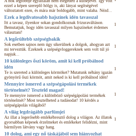
A nők legtöbbje egyáltalán nem elégedett a külsejével. Így volt
ezzel a képen szereplő hölgy is, aki lányai segítségével
változtatott ezen, és mára már boldogabb, mint valaha. Nézd...
Ezek a legdivatosabb hajszínek idén tavasszal
Itt a tavasz, ilyenkor sokan gondolkoznak frizuraváltáson.
1
Bemutatjuk, hogy idén tavasszal milyen hajszíneket érdemes
választani!
A legőrültebb szépségbakik
Sok esetben sajnos nem úgy sikerülnek a dolgok, ahogyan azt
1
mi terveztük. Ezeknek a szépségvloggereknek sem volt túl jó
napjuk...
10 különleges őszi köröm, amit ki kell próbálnod
idén
1
Te is szereted a különleges körmöket? Mutatunk néhány igazán
gyönyörű őszi körmöt, amit neked is ki kell próbálnod idén!
Mennyire ismered a szépségápolási termékek
történelmét? Teszteld magad!
1
Te mennyire ismered a különböző szépségápolási termékek
történelmét? Most tesztelheted a tudásodat! 10 kérdés a
szépségápolás világából!
A világ legdrágább parfümjei
Az illat a legerősebb emlékébresztő dolog a világon. Az illatok
1
gyorsabban képesek érzelmeket és emlékeket felidézni, mint
bármilyen látvány vagy hang.
10 dolog, ami egy nő táskájából sem hiányozhat