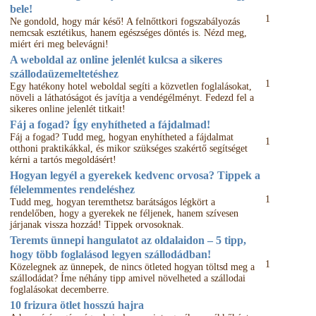
bele!
1
Ne gondold, hogy már késő! A felnőttkori fogszabályozás
nemcsak esztétikus, hanem egészséges döntés is. Nézd meg,
miért éri meg belevágni!
A weboldal az online jelenlét kulcsa a sikeres
szállodaüzemeltetéshez
1
Egy hatékony hotel weboldal segíti a közvetlen foglalásokat,
növeli a láthatóságot és javítja a vendégélményt. Fedezd fel a
sikeres online jelenlét titkait!
Fáj a fogad? Így enyhítheted a fájdalmad!
Fáj a fogad? Tudd meg, hogyan enyhítheted a fájdalmat
1
otthoni praktikákkal, és mikor szükséges szakértő segítséget
kérni a tartós megoldásért!
Hogyan legyél a gyerekek kedvenc orvosa? Tippek a
félelemmentes rendeléshez
1
Tudd meg, hogyan teremthetsz barátságos légkört a
rendelőben, hogy a gyerekek ne féljenek, hanem szívesen
járjanak vissza hozzád! Tippek orvosoknak.
Teremts ünnepi hangulatot az oldalaidon – 5 tipp,
hogy több foglalásod legyen szállodádban!
1
Közelegnek az ünnepek, de nincs ötleted hogyan töltsd meg a
szállodádat? Íme néhány tipp amivel növelheted a szállodai
foglalásokat decemberre.
10 frizura ötlet hosszú hajra