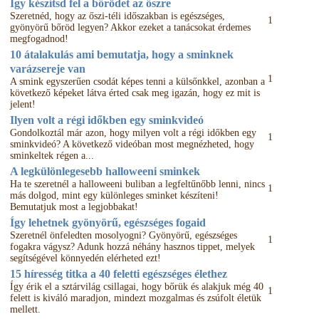
Így készítsd fel a bőrödet az őszre
Szeretnéd, hogy az őszi-téli időszakban is egészséges,
1
gyönyörű bőröd legyen? Akkor ezeket a tanácsokat érdemes
megfogadnod!
10 átalakulás ami bemutatja, hogy a sminknek
varázsereje van
1
A smink egyszerűen csodát képes tenni a külsőnkkel, azonban a
következő képeket látva érted csak meg igazán, hogy ez mit is
jelent!
Ilyen volt a régi időkben egy sminkvideó
Gondolkoztál már azon, hogy milyen volt a régi időkben egy
1
sminkvideó? A következő videóban most megnézheted, hogy
sminkeltek régen a...
A legkülönlegesebb halloweeni sminkek
Ha te szeretnél a halloweeni buliban a legfeltűnőbb lenni, nincs
1
más dolgod, mint egy különleges sminket készíteni!
Bemutatjuk most a legjobbakat!
Így lehetnek gyönyörű, egészséges fogaid
Szeretnél önfeledten mosolyogni? Gyönyörű, egészséges
1
fogakra vágysz? Adunk hozzá néhány hasznos tippet, melyek
segítségével könnyedén elérheted ezt!
15 híresség titka a 40 feletti egészséges élethez
Így érik el a sztárvilág csillagai, hogy bőrük és alakjuk még 40
1
felett is kiváló maradjon, mindezt mozgalmas és zsúfolt életük
mellett.