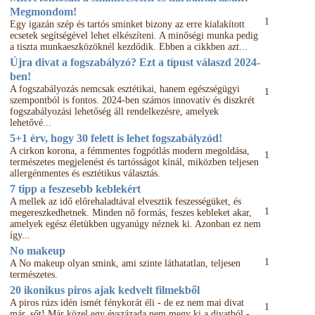
Megmondom!
1
Egy igazán szép és tartós sminket bizony az erre kialakított
ecsetek segítségével lehet elkészíteni. A minőségi munka pedig
a tiszta munkaeszközöknél kezdődik. Ebben a cikkben azt...
Újra divat a fogszabályzó? Ezt a típust válaszd 2024-
ben!
A fogszabályozás nemcsak esztétikai, hanem egészségügyi
1
szempontból is fontos. 2024-ben számos innovatív és diszkrét
fogszabályozási lehetőség áll rendelkezésre, amelyek
lehetővé...
5+1 érv, hogy 30 felett is lehet fogszabályzód!
A cirkon korona, a fémmentes fogpótlás modern megoldása,
1
természetes megjelenést és tartósságot kínál, miközben teljesen
allergénmentes és esztétikus választás.
7 tipp a feszesebb keblekért
A mellek az idő előrehaladtával elvesztik feszességüket, és
1
megereszkedhetnek. Minden nő formás, feszes kebleket akar,
amelyek egész életükben ugyanúgy néznek ki. Azonban ez nem
így...
No makeup
1
A No makeup olyan smink, ami szinte láthatatlan, teljesen
természetes.
20 ikonikus piros ajak kedvelt filmekből
A piros rúzs idén ismét fénykorát éli - de ez nem mai divat
1
már, sőt! Már közel egy évszázada nem megy ki a divatból -