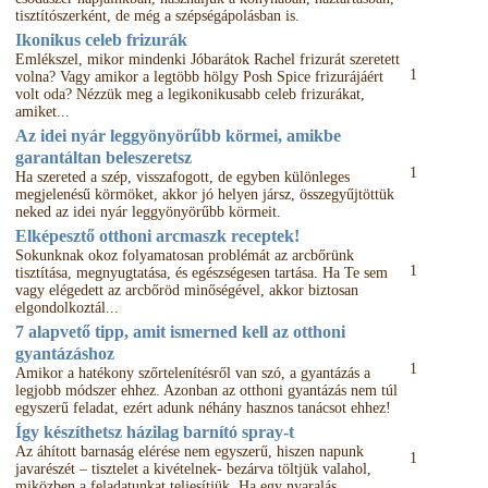
tisztítószerként, de még a szépségápolásban is.
Ikonikus celeb frizurák
Emlékszel, mikor mindenki Jóbarátok Rachel frizurát szeretett
1
volna? Vagy amikor a legtöbb hölgy Posh Spice frizurájáért
volt oda? Nézzük meg a legikonikusabb celeb frizurákat,
amiket...
Az idei nyár leggyönyörűbb körmei, amikbe
garantáltan beleszeretsz
1
Ha szereted a szép, visszafogott, de egyben különleges
megjelenésű körmöket, akkor jó helyen jársz, összegyűjtöttük
neked az idei nyár leggyönyörűbb körmeit.
Elképesztő otthoni arcmaszk receptek!
Sokunknak okoz folyamatosan problémát az arcbőrünk
1
tisztítása, megnyugtatása, és egészségesen tartása. Ha Te sem
vagy elégedett az arcbőröd minőségével, akkor biztosan
elgondolkoztál...
7 alapvető tipp, amit ismerned kell az otthoni
gyantázáshoz
1
Amikor a hatékony szőrtelenítésről van szó, a gyantázás a
legjobb módszer ehhez. Azonban az otthoni gyantázás nem túl
egyszerű feladat, ezért adunk néhány hasznos tanácsot ehhez!
Így készíthetsz házilag barnító spray-t
Az áhított barnaság elérése nem egyszerű, hiszen napunk
1
javarészét – tisztelet a kivételnek- bezárva töltjük valahol,
miközben a feladatunkat teljesítjük. Ha egy nyaralás...