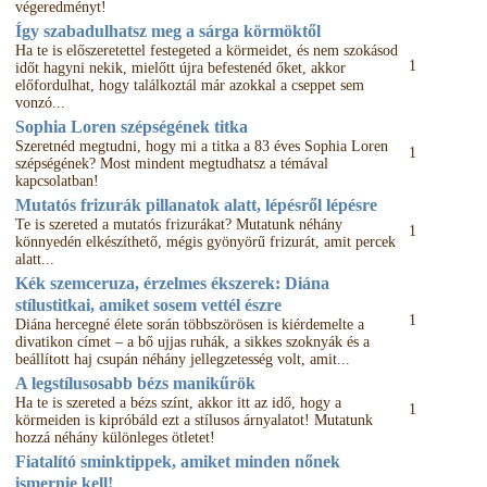
végeredményt!
Így szabadulhatsz meg a sárga körmöktől
Ha te is előszeretettel festegeted a körmeidet, és nem szokásod
1
időt hagyni nekik, mielőtt újra befestenéd őket, akkor
előfordulhat, hogy találkoztál már azokkal a cseppet sem
vonzó...
Sophia Loren szépségének titka
Szeretnéd megtudni, hogy mi a titka a 83 éves Sophia Loren
1
szépségének? Most mindent megtudhatsz a témával
kapcsolatban!
Mutatós frizurák pillanatok alatt, lépésről lépésre
Te is szereted a mutatós frizurákat? Mutatunk néhány
1
könnyedén elkészíthető, mégis gyönyörű frizurát, amit percek
alatt...
Kék szemceruza, érzelmes ékszerek: Diána
stílustitkai, amiket sosem vettél észre
1
Diána hercegné élete során többszörösen is kiérdemelte a
divatikon címet – a bő ujjas ruhák, a sikkes szoknyák és a
beállított haj csupán néhány jellegzetesség volt, amit...
A legstílusosabb bézs manikűrök
Ha te is szereted a bézs színt, akkor itt az idő, hogy a
1
körmeiden is kipróbáld ezt a stílusos árnyalatot! Mutatunk
hozzá néhány különleges ötletet!
Fiatalító sminktippek, amiket minden nőnek
ismernie kell!