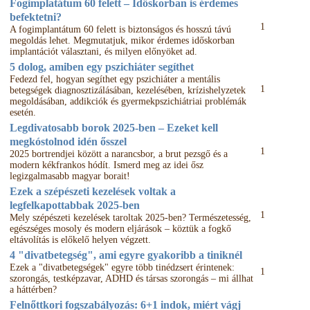
Fogimplatátum 60 felett – Időskorban is érdemes
befektetni?
1
A fogimplantátum 60 felett is biztonságos és hosszú távú
megoldás lehet. Megmutatjuk, mikor érdemes időskorban
implantációt választani, és milyen előnyöket ad.
5 dolog, amiben egy pszichiáter segíthet
Fedezd fel, hogyan segíthet egy pszichiáter a mentális
1
betegségek diagnosztizálásában, kezelésében, krízishelyzetek
megoldásában, addikciók és gyermekpszichiátriai problémák
esetén.
Legdivatosabb borok 2025-ben – Ezeket kell
megkóstolnod idén ősszel
1
2025 bortrendjei között a narancsbor, a brut pezsgő és a
modern kékfrankos hódít. Ismerd meg az idei ősz
legizgalmasabb magyar borait!
Ezek a szépészeti kezelések voltak a
legfelkapottabbak 2025-ben
1
Mely szépészeti kezelések taroltak 2025-ben? Természetesség,
egészséges mosoly és modern eljárások – köztük a fogkő
eltávolítás is előkelő helyen végzett.
4 "divatbetegség", ami egyre gyakoribb a tiniknél
Ezek a "divatbetegségek" egyre több tinédzsert érintenek:
1
szorongás, testképzavar, ADHD és társas szorongás – mi állhat
a háttérben?
Felnőttkori fogszabályozás: 6+1 indok, miért vágj