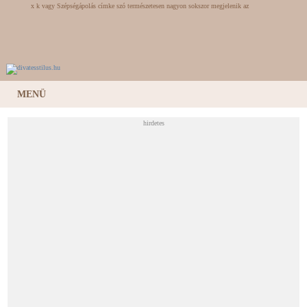
x k vagy Szépségápolás címke szó természetesen nagyon sokszor megjelenik az
DivatÉsStílus.hu portálon, hiszen ez egy stílus és divat magazin. Öltözködési tanácsok
alkatnak és életkornak megfelelően. A szócikkek folyamatosan frissülnek, ezen szócikk
frissü
MENÜ
hirdetes