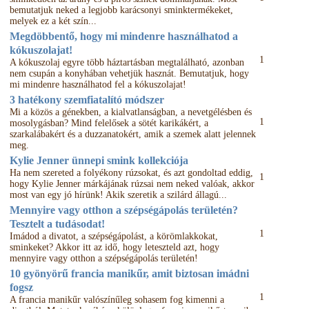
bemutatjuk neked a legjobb karácsonyi sminktermékeket,
melyek ez a két szín...
Megdöbbentő, hogy mi mindenre használhatod a
kókuszolajat!
1
A kókuszolaj egyre több háztartásban megtalálható, azonban
nem csupán a konyhában vehetjük hasznát. Bemutatjuk, hogy
mi mindenre használhatod fel a kókuszolajat!
3 hatékony szemfiatalító módszer
Mi a közös a génekben, a kialvatlanságban, a nevetgélésben és
1
mosolygásban? Mind felelősek a sötét karikákért, a
szarkalábakért és a duzzanatokért, amik a szemek alatt jelennek
meg.
Kylie Jenner ünnepi smink kollekciója
Ha nem szereted a folyékony rúzsokat, és azt gondoltad eddig,
1
hogy Kylie Jenner márkájának rúzsai nem neked valóak, akkor
most van egy jó hírünk! Akik szeretik a szilárd állagú...
Mennyire vagy otthon a szépségápolás területén?
Tesztelt a tudásodat!
1
Imádod a divatot, a szépségápolást, a körömlakkokat,
sminkeket? Akkor itt az idő, hogy leteszteld azt, hogy
mennyire vagy otthon a szépségápolás területén!
10 gyönyörű francia manikűr, amit biztosan imádni
fogsz
1
A francia manikűr valószínűleg sohasem fog kimenni a