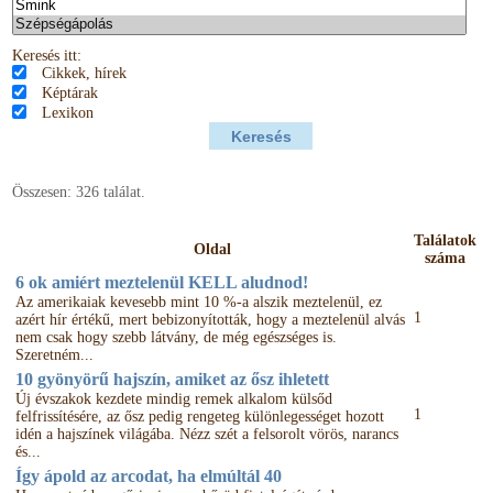
Keresés itt:
Cikkek, hírek
Képtárak
Lexikon
Összesen: 326 találat.
Találatok
Oldal
száma
6 ok amiért meztelenül KELL aludnod!
Az amerikaiak kevesebb mint 10 %-a alszik meztelenül, ez
1
azért hír értékű, mert bebizonyították, hogy a meztelenül alvás
nem csak hogy szebb látvány, de még egészséges is.
Szeretném...
10 gyönyörű hajszín, amiket az ősz ihletett
Új évszakok kezdete mindig remek alkalom külsőd
1
felfrissítésére, az ősz pedig rengeteg különlegességet hozott
idén a hajszínek világába. Nézz szét a felsorolt vörös, narancs
és...
Így ápold az arcodat, ha elmúltál 40