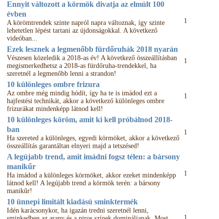
Ennyit változott a körmök divatja az elmúlt 100
évben
1
A körömtrendek szinte napról napra változnak, így szinte
lehetetlen lépést tartani az újdonságokkal. A következő
videóban...
Ezek lesznek a legmenőbb fürdőruhák 2018 nyarán
Vészesen közeledik a 2018-as év! A következő összeállításban
1
megismerkedhetsz a 2018-as fürdőruha-trendekkel, ha
szeretnél a legmenőbb lenni a strandon!
10 különleges ombre frizura
Az ombre még mindig hódít, így ha te is imádod ezt a
1
hajfestési technikát, akkor a következő különleges ombre
frizurákat mindenképp látnod kell!
10 különleges köröm, amit ki kell próbálnod 2018-
ban
1
Ha szereted a különleges, egyedi körmöket, akkor a következő
összeállítás garantáltan elnyeri majd a tetszésed!
A legújabb trend, amit imádni fogsz télen: a bársony
manikűr
1
Ha imádod a különleges körmöket, akkor ezeket mindenképp
látnod kell! A legújabb trend a körmök terén: a bársony
manikűr!
10 ünnepi limitált kiadású sminktermék
Idén karácsonykor, ha igazán tredni szeretnél lenni,
1
sminkedben az arany és a piros színek domináljanak. Most