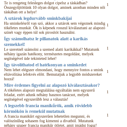
Te is rengeteg felesleges dolgot cipelsz a táskádban?
1
Összegyűjtöttünk 10 olyan dolgot, aminek azonban minden női
táskában ott a helye!
A sztárok legdurvább sminkbakijai
Ha sminkelésről van szó, akkor a sztárok sem végeznek mindig
1
tökéletes munkát. Ők is képesek rosszul kiválasztani az alapozó
színét vagy éppen túl sok pirosítót használni.
Így számolhatsz le pillanatok alatt a karikás
szemekkel!
1
Le szeretnél számolni a szemed alatti karikákkal? Mutatunk
néhány igazán hatékony, természetes megoldást, melyek
segítségével üde tekinteted lehet!
Így távolíthatod el hatékonyan a sminkedet
Nem lehet elégszer elmondani, hogy mennyire fontos a smink
1
eltávolítása lefekvés előtt. Bemutatjuk a legjobb módszereket
hozzá!
Mire érdemes figyelni az alapozó kiválasztásakor?
A tökéletes alapozó megtalálása egyáltalán nem egyszerű
1
feladat, ezért adunk néhány hasznos tanácsot, melyek
segítségével egyszerűbb lesz a választás!
A legszebb francia manikűrök, amik rövidebb
körmökön is remekül mutatnak
1
A francia manikűrt egyszerűen lehetetlen megunni, és
valószínűleg sohasem fog kimenni a divatból. Mutatunk
néhány szuper francia manikűr ötletet, amit imádni fogsz!