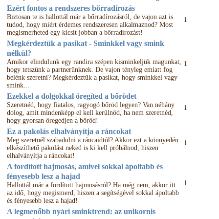
Ezért fontos a rendszeres bőrradírozás
Biztosan te is hallottál már a bőrradírozásról, de vajon azt is
1
tudod, hogy miért érdemes rendszeresen alkalmaznod? Most
megismerheted egy kicsit jobban a bőrradírozást!
Megkérdeztük a pasikat - Sminkkel vagy smink
nélkül?
Amikor elindulunk egy randira szépen kisminkeljük magunkat,
1
hogy tetszünk a partnerünknek. De vajon tényleg emiatt fog
belénk szeretni? Megkérdeztük a pasikat, hogy sminkkel vagy
smink...
Ezekkel a dolgokkal öregíted a bőrödet
Szeretnéd, hogy fiatalos, ragyogó bőröd legyen? Van néhány
1
dolog, amit mindenképp el kell kerülnöd, ha nem szeretnéd,
hogy gyorsan öregedjen a bőröd!
Ez a pakolás elhalványítja a ráncokat
Meg szeretnél szabadulni a ráncaidtól? Akkor ezt a könnyedén
1
elkészíthető pakolást neked is ki kell próbálnod, hiszen
elhalványítja a ráncokat!
A fordított hajmosás, amivel sokkal ápoltabb és
fényesebb lesz a hajad
1
Hallottál már a fordított hajmosásról? Ha még nem, akkor itt
az idő, hogy megismerd, hiszen a segítségével sokkal ápoltabb
és fényesebb lesz a hajad!
A legmenőbb nyári sminktrend: az unikornis