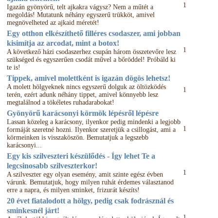
1
Igazán gyönyörű, telt ajkakra vágysz? Nem a műtét a
megoldás! Mutatunk néhány egyszerű trükköt, amivel
megnövelheted az ajkaid méretét!
Egy otthon elkészíthető filléres csodaszer, ami jobban
kisimítja az arcodat, mint a botox!
1
A következő házi csodaszerhez csupán három összetevőre lesz
szükséged és egyszerűen csodát művel a bőröddel! Próbáld ki
te is!
Tippek, amivel molettként is igazán dögös lehetsz!
A molett hölgyeknek nincs egyszerű dolguk az öltözködés
1
terén, ezért adunk néhány tippet, amivel könnyebb lesz
megtalálnod a tökéletes ruhadarabokat!
Gyönyörű karácsonyi körmök lépésről lépésre
Lassan közeleg a karácsony, ilyenkor pedig mindenki a legjobb
1
formáját szeretné hozni. Ilyenkor szeretjük a csillogást, ami a
körmeinken is visszaköszön. Bemutatjuk a legszebb
karácsonyi...
Egy kis szilveszteri készülődés - Így lehet Te a
legcsinosabb szilveszterkor!
1
A szilveszter egy olyan esemény, amit szinte egész évben
várunk. Bemutatjuk, hogy milyen ruhát érdemes választanod
erre a napra, és milyen sminket, frizurát készíts!
20 évet fiatalodott a hölgy, pedig csak fodrásznál és
sminkesnél járt!
1