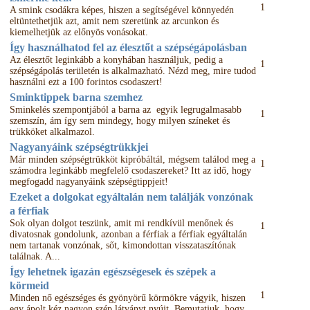
1
A smink csodákra képes, hiszen a segítségével könnyedén
eltüntethetjük azt, amit nem szeretünk az arcunkon és
kiemelhetjük az előnyös vonásokat.
Így használhatod fel az élesztőt a szépségápolásban
Az élesztőt leginkább a konyhában használjuk, pedig a
1
szépségápolás területén is alkalmazható. Nézd meg, mire tudod
használni ezt a 100 forintos csodaszert!
Sminktippek barna szemhez
Sminkelés szempontjából a barna az egyik legrugalmasabb
1
szemszín, ám így sem mindegy, hogy milyen színeket és
trükköket alkalmazol.
Nagyanyáink szépségtrükkjei
Már minden szépségtrükköt kipróbáltál, mégsem találod meg a
1
számodra leginkább megfelelő csodaszereket? Itt az idő, hogy
megfogadd nagyanyáink szépségtippjeit!
Ezeket a dolgokat egyáltalán nem találják vonzónak
a férfiak
Sok olyan dolgot teszünk, amit mi rendkívül menőnek és
1
divatosnak gondolunk, azonban a férfiak a férfiak egyáltalán
nem tartanak vonzónak, sőt, kimondottan visszataszítónak
találnak. A...
Így lehetnek igazán egészségesek és szépek a
körmeid
1
Minden nő egészséges és gyönyörű körmökre vágyik, hiszen
egy ápolt kéz nagyon szép látványt nyújt. Bemutatjuk, hogy