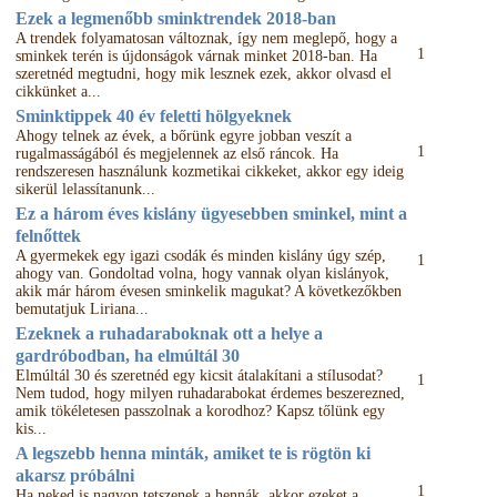
Ezek a legmenőbb sminktrendek 2018-ban
A trendek folyamatosan változnak, így nem meglepő, hogy a
1
sminkek terén is újdonságok várnak minket 2018-ban. Ha
szeretnéd megtudni, hogy mik lesznek ezek, akkor olvasd el
cikkünket a...
Sminktippek 40 év feletti hölgyeknek
Ahogy telnek az évek, a bőrünk egyre jobban veszít a
1
rugalmasságából és megjelennek az első ráncok. Ha
rendszeresen használunk kozmetikai cikkeket, akkor egy ideig
sikerül lelassítanunk...
Ez a három éves kislány ügyesebben sminkel, mint a
felnőttek
A gyermekek egy igazi csodák és minden kislány úgy szép,
1
ahogy van. Gondoltad volna, hogy vannak olyan kislányok,
akik már három évesen sminkelik magukat? A következőkben
bemutatjuk Liriana...
Ezeknek a ruhadaraboknak ott a helye a
gardróbodban, ha elmúltál 30
Elmúltál 30 és szeretnéd egy kicsit átalakítani a stílusodat?
1
Nem tudod, hogy milyen ruhadarabokat érdemes beszerezned,
amik tökéletesen passzolnak a korodhoz? Kapsz tőlünk egy
kis...
A legszebb henna minták, amiket te is rögtön ki
akarsz próbálni
1
Ha neked is nagyon tetszenek a hennák, akkor ezeket a