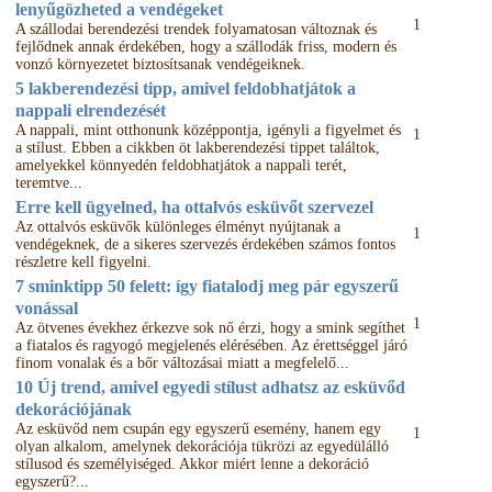
lenyűgözheted a vendégeket
1
A szállodai berendezési trendek folyamatosan változnak és
fejlődnek annak érdekében, hogy a szállodák friss, modern és
vonzó környezetet biztosítsanak vendégeiknek.
5 lakberendezési tipp, amivel feldobhatjátok a
nappali elrendezését
A nappali, mint otthonunk középpontja, igényli a figyelmet és
1
a stílust. Ebben a cikkben öt lakberendezési tippet találtok,
amelyekkel könnyedén feldobhatjátok a nappali terét,
teremtve...
Erre kell ügyelned, ha ottalvós esküvőt szervezel
Az ottalvós esküvők különleges élményt nyújtanak a
1
vendégeknek, de a sikeres szervezés érdekében számos fontos
részletre kell figyelni.
7 sminktipp 50 felett: így fiatalodj meg pár egyszerű
vonással
1
Az ötvenes évekhez érkezve sok nő érzi, hogy a smink segíthet
a fiatalos és ragyogó megjelenés elérésében. Az érettséggel járó
finom vonalak és a bőr változásai miatt a megfelelő...
10 Új trend, amivel egyedi stílust adhatsz az esküvőd
dekorációjának
Az esküvőd nem csupán egy egyszerű esemény, hanem egy
1
olyan alkalom, amelynek dekorációja tükrözi az egyedülálló
stílusod és személyiséged. Akkor miért lenne a dekoráció
egyszerű?...