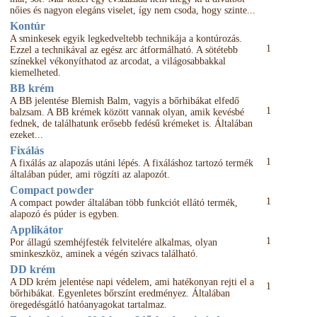
nőies és nagyon elegáns viselet, így nem csoda, hogy szinte...
Kontúr
A sminkesek egyik legkedveltebb technikája a kontúrozás.
1
Ezzel a technikával az egész arc átformálható. A sötétebb
színekkel vékonyíthatod az arcodat, a világosabbakkal
kiemelheted.
BB krém
A BB jelentése Blemish Balm, vagyis a bőrhibákat elfedő
1
balzsam. A BB krémek között vannak olyan, amik kevésbé
fednek, de találhatunk erősebb fedésű krémeket is. Általában
ezeket...
Fixálás
1
A fixálás az alapozás utáni lépés. A fixáláshoz tartozó termék
általában púder, ami rögzíti az alapozót.
Compact powder
1
A compact powder általában több funkciót ellátó termék,
alapozó és púder is egyben.
Applikátor
1
Por állagú szemhéjfesték felvitelére alkalmas, olyan
sminkeszköz, aminek a végén szivacs található.
DD krém
A DD krém jelentése napi védelem, ami hatékonyan rejti el a
1
bőrhibákat. Egyenletes bőrszínt eredményez. Általában
öregedésgátló hatóanyagokat tartalmaz.