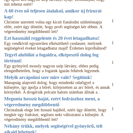
mit tehetsz ezért!
A 60 éves nő teljesen átalakul, amikor új frizurát
kap!
1
Christine szeretett volna egy kicsit fiatalodni születésnapja
előtt, ezért úgy döntött, hogy profi segítséget kér ebben. A
végeredmény megdöbbentő lett!
Ezt használd reggelente és 20 évet letagadhatsz!
1
Egy rendkívül egyszerűen elkészíthető csodaszer, melynek
segítségével éveket letagadhatsz majd! Érdemes kipróbálnod!
Tegyél alufóliát a fogaidra, elképesztő dolog fog
történni!
1
Egy gyönyörű mosoly nagyon szép látvány, ehhez pedig
elengedhetetlen, hogy a fogaink igazán fehérek legyenek.
Melyik arcápolási szer mire való? Segítünk!
Manapság alapvető dolog, hogy mindenki odafigyel a
1
külsejére, így ápolja a bőrét, kifejezetten az arc bőrét, és annak
környékét. A drogériák polcain halom számban állnak a...
Megunta hosszú haját, ezért fodrászhoz ment, a
végeredmény megdöbbentő
1
Christalnak elege lett hosszú hajából, ezért úgy döntött, hogy
megkér egy fodrászt, segítsen neki változtatni a külsején. A
végeredmény megdöbbentő lett!
Néhány trükk, melyek segítségével gyönyörű, telt
ajkaid lehetnek!