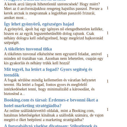
A kerek arcú lányok hihetetlenül szerencsések! Hogy miért?
1
Mert az ő arcformájukhoz rengeteg hajstílus passzol. Persze a
kerek arcnak is megvannak a legjobban passzoló frizurái,
amiket most...
Így lehet gyönyörű, egészséges hajad
A gyönyörű, ápolt haj egy igényes nő elengedhetetlen kelléke,
1
hiszen ez az egyik legszembetűnőbb dolog rajtunk. Csak
néhány dologra kell odafigyelned, hogy megőrizd hajkoronád
szépségét.
A tökéletes tusvonal titka
A tökéletes tusvonal elkészítése nem egyszerű feladat, amivel
1
minden nő tisztában van. Azonban nem lehetetlen, csupán egy
kis gyakorlás és néhány trükk kell hozzá!
Mit tegyél, ha letört a fogad? Gyors segítség és
teendők
A fogak sérülése mindig kellemetlen és váratlan helyzetet
1
teremt. Ha letört a fogad, fontos gyors és megfelelő
intézkedéseket tenni, hogy minimalizáld a károsodást, és
biztosítsd a...
Booking.com és társai: Érdemes-e bevonni őket a
hotel marketing stratégiádba?
1
Az online szállásközvetítő oldalak, mint a Booking.com,
hatalmas lehetőségeket kínálnak a szállodák számára, de vajon
megéri-e őket beépíteni a marketing stratégiádba?
A fogszabályzó viselése divatosan: Stílustippek és