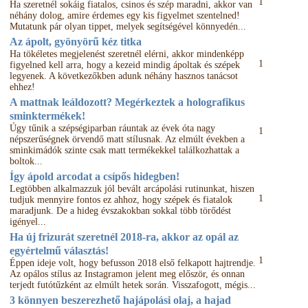
1
Ha szeretnél sokáig fiatalos, csinos és szép maradni, akkor van
néhány dolog, amire érdemes egy kis figyelmet szentelned!
Mutatunk pár olyan tippet, melyek segítségével könnyedén...
Az ápolt, gyönyörű kéz titka
Ha tökéletes megjelenést szeretnél elérni, akkor mindenképp
1
figyelned kell arra, hogy a kezeid mindig ápoltak és szépek
legyenek. A következőkben adunk néhány hasznos tanácsot
ehhez!
A mattnak leáldozott? Megérkeztek a holografikus
sminktermékek!
Úgy tűnik a szépségiparban ráuntak az évek óta nagy
1
népszerűségnek örvendő matt stílusnak. Az elmúlt években a
sminkimádók szinte csak matt termékekkel találkozhattak a
boltok...
Így ápold arcodat a csípős hidegben!
Legtöbben alkalmazzuk jól bevált arcápolási rutinunkat, hiszen
1
tudjuk mennyire fontos ez ahhoz, hogy szépek és fiatalok
maradjunk. De a hideg évszakokban sokkal több törődést
igényel...
Ha új frizurát szeretnél 2018-ra, akkor az opál az
egyértelmű választás!
1
Éppen ideje volt, hogy befusson 2018 első felkapott hajtrendje.
Az opálos stílus az Instagramon jelent meg először, és onnan
terjedt futótűzként az elmúlt hetek során. Visszafogott, mégis...
3 könnyen beszerezhető hajápolási olaj, a hajad