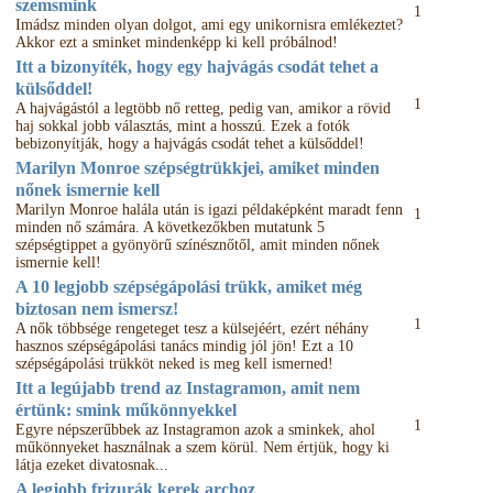
szemsmink
1
Imádsz minden olyan dolgot, ami egy unikornisra emlékeztet?
Akkor ezt a sminket mindenképp ki kell próbálnod!
Itt a bizonyíték, hogy egy hajvágás csodát tehet a
külsőddel!
1
A hajvágástól a legtöbb nő retteg, pedig van, amikor a rövid
haj sokkal jobb választás, mint a hosszú. Ezek a fotók
bebizonyítják, hogy a hajvágás csodát tehet a külsőddel!
Marilyn Monroe szépségtrükkjei, amiket minden
nőnek ismernie kell
Marilyn Monroe halála után is igazi példaképként maradt fenn
1
minden nő számára. A következőkben mutatunk 5
szépségtippet a gyönyörű színésznőtől, amit minden nőnek
ismernie kell!
A 10 legjobb szépségápolási trükk, amiket még
biztosan nem ismersz!
1
A nők többsége rengeteget tesz a külsejéért, ezért néhány
hasznos szépségápolási tanács mindig jól jön! Ezt a 10
szépségápolási trükköt neked is meg kell ismerned!
Itt a legújabb trend az Instagramon, amit nem
értünk: smink műkönnyekkel
1
Egyre népszerűbbek az Instagramon azok a sminkek, ahol
műkönnyeket használnak a szem körül. Nem értjük, hogy ki
látja ezeket divatosnak...
A legjobb frizurák kerek archoz