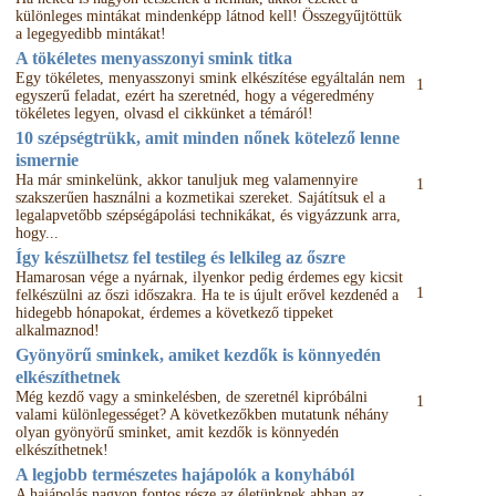
különleges mintákat mindenképp látnod kell! Összegyűjtöttük
a legegyedibb mintákat!
A tökéletes menyasszonyi smink titka
Egy tökéletes, menyasszonyi smink elkészítése egyáltalán nem
1
egyszerű feladat, ezért ha szeretnéd, hogy a végeredmény
tökéletes legyen, olvasd el cikkünket a témáról!
10 szépségtrükk, amit minden nőnek kötelező lenne
ismernie
Ha már sminkelünk, akkor tanuljuk meg valamennyire
1
szakszerűen használni a kozmetikai szereket. Sajátítsuk el a
legalapvetőbb szépségápolási technikákat, és vigyázzunk arra,
hogy...
Így készülhetsz fel testileg és lelkileg az őszre
Hamarosan vége a nyárnak, ilyenkor pedig érdemes egy kicsit
1
felkészülni az őszi időszakra. Ha te is újult erővel kezdenéd a
hidegebb hónapokat, érdemes a következő tippeket
alkalmaznod!
Gyönyörű sminkek, amiket kezdők is könnyedén
elkészíthetnek
Még kezdő vagy a sminkelésben, de szeretnél kipróbálni
1
valami különlegességet? A következőkben mutatunk néhány
olyan gyönyörű sminket, amit kezdők is könnyedén
elkészíthetnek!
A legjobb természetes hajápolók a konyhából
A hajápolás nagyon fontos része az életünknek abban az