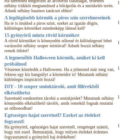
Ha szeretnéd megőrizni az arcbőröd fiatalságát, érdemes
1
néhány trükköt megtanulnod a bőrápolás és a sminkelés terén.
Adunk néhány hasznos tanácsot ehhez!
A legdögösebb körmök a piros szín szerelmeseinek
1
Ha te is imádod a piros színt, ezeket az igazán dögös,
különleges körmöket mindenképp látnod kell!
15 gyönyörű minta rövid körmökre
A rövid körmöket is könnyedén nőiessé és különlegessé lehet
1
varázsolni néhány szuper mintával! Adunk hozzá néhány
remek ötletet!
A legmenőbb Halloween körmök, amiket ki kell
próbálnod
1
Vészesen közeledik a Halloween. Ha a jelmezed már meg van,
fektess egy kis hangsúlyt a körmeidre is! Mutatunk néhány
különleges inspirációt hozzá!
DIY - 10 szuper sminktároló, amit fillérekből
elkészíthetsz
1
Szeretnéd rendezetten tárolni a sminkjeidet? Mutatunk néhány
könnyedén elkészíthető tárolót, amik remekül fognak mutatni
az otthonodban!
Egészséges hajat szeretnél? Ezeket az ételeket
fogyaszd!
1
Ha gyönyörű, egészséges hajat szeretnél, rengeteget számít,
hogy mit eszel. Bemutatjuk, hogy milyen ételeket érdemes
fogyasztanod a gyönyörű haj érdekében!