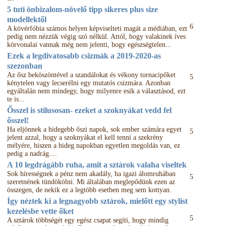
5 tuti önbizalom-növelő tipp sikeres plus size
modellektől
6
A kövérfóbia számos helyen képviselteti magát a médiában, ezt
pedig nem nézzük végig szó nélkül. Attól, hogy valakinek íves
körvonalai vannak még nem jelenti, hogy egészségtelen...
Ezek a legdivatosabb csizmák a 2019-2020-as
szezonban
Az ősz beköszöntével a szandálokat és vékony tornacipőket
5
kénytelen vagy lecserélni egy mutatós csizmára. Azonban
egyáltalán nem mindegy, hogy milyenre esik a választásod, ezt
te is...
Ősszel is stílusosan- ezeket a szoknyákat vedd fel
ősszel!
Ha eljönnek a hidegebb őszi napok, sok ember számára egyet
5
jelent azzal, hogy a szoknyákat el kell tenni a szekrény
mélyére, hiszen a hideg napokban egyetlen megoldás van, ez
pedig a nadrág....
A 10 legdrágább ruha, amit a sztárok valaha viseltek
Sok hírességnek a pénz nem akadály, ha igazi álomruhában
5
szeretnének tündökölni. Mi általában meglepődünk ezen az
összegen, de nekik ez a legtöbb esetben meg sem kottyan.
Így néztek ki a legnagyobb sztárok, mielőtt egy stylist
kezelésbe vette őket
5
A sztárok többségét egy egész csapat segíti, hogy mindig