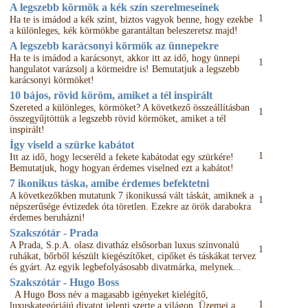
A legszebb körmök a kék szín szerelmeseinek
1
Ha te is imádod a kék színt, biztos vagyok benne, hogy ezekbe
a különleges, kék körmökbe garantáltan beleszeretsz majd!
A legszebb karácsonyi körmök az ünnepekre
Ha te is imádod a karácsonyt, akkor itt az idő, hogy ünnepi
1
hangulatot varázsolj a körmeidre is! Bemutatjuk a legszebb
karácsonyi körmöket!
10 bájos, rövid köröm, amiket a tél inspirált
Szereted a különleges, körmöket? A következő összeállításban
1
összegyűjtöttük a legszebb rövid körmöket, amiket a tél
inspirált!
Így viseld a szürke kabátot
1
Itt az idő, hogy lecseréld a fekete kabátodat egy szürkére!
Bemutatjuk, hogy hogyan érdemes viselned ezt a kabátot!
7 ikonikus táska, amibe érdemes befektetni
A következőkben mutatunk 7 ikonikussá vált táskát, amiknek a
1
népszerűsége évtizedek óta töretlen. Ezekre az örök darabokra
érdemes beruházni!
Szakszótár - Prada
A Prada, S.p.A. olasz divatház elsősorban luxus színvonalú
1
ruhákat, bőrből készült kiegészítőket, cipőket és táskákat tervez
és gyárt. Az egyik legbefolyásosabb divatmárka, melynek...
Szakszótár - Hugo Boss
A Hugo Boss név a magasabb igényeket kielégítő,
1
luxuskategóriájú divatot jelenti szerte a világon. Üzemei a