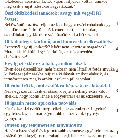
tökéletesen nézzenek ki. De vajon milyenek voltak, amikor
még csak a saját ízlésükre hagyatkoztak?
Őszi öltözködési tanácsok: avagy mit vegyél fel
ősszel?
4
Beköszöntött az ősz, eljött az idő, hogy a nyári ruháknak egy
kis időre búcsút intsünk. A farmer shortokat, topokat,
szandálokat egy kis dőre száműznöd kell a hétköznapi...
10 különleges karkötő, amit könnyedén elkészíthetsz
Szeretnél egy új karkötőt? Miért nem készítesz magadnak?
4
Mutatunk 10 különleges karkötőt, amit könnyedén
elkészíthetsz!
Egy igazi sztár ez a baba, amikor alszik
Ilyen édes összeállítást még biztosan nem láttál! A fotós anyuka
4
különleges jelmezekbe bújtatja kislányát amikor elalszik, és
természetesen meg is örökíti ezeket a pillanatokat!
10 ruha trükk, ami csodákra képesek az alakoddal
3
Néha egyszerűen csak el akarunk rejteni néhány extra kilót
anélkül, hogy időnk lenne a fogyókúrára és az edzésekre. A...
10 igazán menő aprócska tetoválás
Pár évtizeddel ezelőtt még felkeltette az emberek figyelmét
3
egy tetoválás, ma már egyre több ember válik egy-egy
gyönyörű...
Ötletek egy felejthetetlen lánybúcsúra
Habár a házasságkötés legfontosabb eseménye egyértelműen az
3
esküvő (és a lagzi), nem szabad megfeledkezni az ezt megelőző