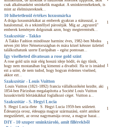
sminkelünk, de azoknak is hasznosak lehetnek tippjeink, akik
csak alkalmanként sminkelik magukat. A sminktermékeknek, is
mint az élelmiszereknek...
10 hihetetlenül értékes luxusmárka
A drága luxusmárkákat az emberek gyakran a státusszal, a
1
hatalommal, és a tekintéllyel párosítják. Míg az „egyszerű”
emberek keményen dolgoznak azon, hogy megteremtsék...
Szakszótár - Takko
A Takko Fashion mindössze harminc éves, 1982-ben Modea
1
néven jött létre Németországban és mára közel kétezer üzlettel
találkozhatunk szerte Európában – egész pontosan...
Így viselheted divatosan a rose gold színt
A rose gold szín már elég hosszú ideje hódít, és úgy tűnik,
1
hogy nem mostanában fog kimenni a divatból. Ha te is imádod
ezt a színt, de nem tudod, hogy hogyan érdemes viselned,
akkor ezt...
Szakszótár - Louis Vuitton
Louis Vuitton (1821-1892) francia vállalkozóként kezdte, aki
1
1854-ben Párizsban megalapította a Société Louis Vuitton
luxuskivitelű bőrtáskákkal foglalkozó céget. Vuitton a...
Szakszótár - S. Hegyi Lucia
S. Hegyi Lucia élete S. Hegyi Lucia 1959-ben született.
1
Édesanyja orosz, édesapja magyar származású, ezért amikor
megszületett, az orosz nagymamája orosz, a magyar hazai...
DIY - 10 szuper sminktároló, amit fillérekből