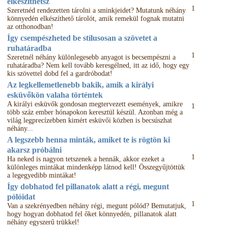
elkészíthetsz
1
Szeretnéd rendezetten tárolni a sminkjeidet? Mutatunk néhány
könnyedén elkészíthető tárolót, amik remekül fognak mutatni
az otthonodban!
Így csempészheted be stílusosan a szövetet a
ruhatáradba
1
Szeretnél néhány különlegesebb anyagot is becsempészni a
ruhatáradba? Nem kell tovább keresgélned, itt az idő, hogy egy
kis szövettel dobd fel a gardróbodat!
Az legkellemetlenebb bakik, amik a királyi
esküvőkön valaha történtek
A királyi esküvők gondosan megtervezett események, amikre
1
több száz ember hónapokon keresztül készül. Azonban még a
világ legprecízebben kimért esküvői közben is becsúszhat
néhány...
A legszebb henna minták, amiket te is rögtön ki
akarsz próbálni
1
Ha neked is nagyon tetszenek a hennák, akkor ezeket a
különleges mintákat mindenképp látnod kell! Összegyűjtöttük
a legegyedibb mintákat!
Így dobhatod fel pillanatok alatt a régi, megunt
pólóidat
1
Van a szekrényedben néhány régi, megunt pólód? Bemutatjuk,
hogy hogyan dobhatod fel őket könnyedén, pillanatok alatt
néhány egyszerű trükkel!