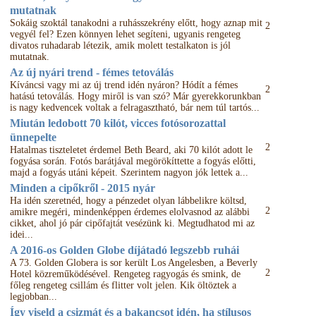
mutatnak
Sokáig szoktál tanakodni a ruhásszekrény előtt, hogy aznap mit
2
vegyél fel? Ezen könnyen lehet segíteni, ugyanis rengeteg
divatos ruhadarab létezik, amik molett testalkaton is jól
mutatnak.
Az új nyári trend - fémes tetoválás
Kíváncsi vagy mi az új trend idén nyáron? Hódít a fémes
2
hatású tetoválás. Hogy miről is van szó? Már gyerekkorunkban
is nagy kedvencek voltak a felragasztható, bár nem túl tartós...
Miután ledobott 70 kilót, vicces fotósorozattal
ünnepelte
2
Hatalmas tiszteletet érdemel Beth Beard, aki 70 kilót adott le
fogyása során. Fotós barátjával megörökíttette a fogyás előtti,
majd a fogyás utáni képeit. Szerintem nagyon jók lettek a...
Minden a cipőkről - 2015 nyár
Ha idén szeretnéd, hogy a pénzedet olyan lábbelikre költsd,
2
amikre megéri, mindenképpen érdemes elolvasnod az alábbi
cikket, ahol jó pár cipőfajtát vesézünk ki. Megtudhatod mi az
idei...
A 2016-os Golden Globe díjátadó legszebb ruhái
A 73. Golden Globera is sor került Los Angelesben, a Beverly
2
Hotel közreműködésével. Rengeteg ragyogás és smink, de
főleg rengeteg csillám és flitter volt jelen. Kik öltöztek a
legjobban...
Így viseld a csizmát és a bakancsot idén, ha stílusos