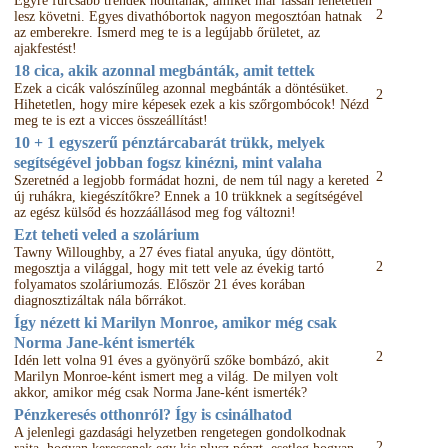
Egyre furcsább trendek hódítanak, amiket már lassan lehetetlen
2
lesz követni. Egyes divathóbortok nagyon megosztóan hatnak
az emberekre. Ismerd meg te is a legújabb őrületet, az
ajakfestést!
18 cica, akik azonnal megbánták, amit tettek
Ezek a cicák valószínűleg azonnal megbánták a döntésüket.
2
Hihetetlen, hogy mire képesek ezek a kis szőrgombócok! Nézd
meg te is ezt a vicces összeállítást!
10 + 1 egyszerű pénztárcabarát trükk, melyek
segítségével jobban fogsz kinézni, mint valaha
2
Szeretnéd a legjobb formádat hozni, de nem túl nagy a kereted
új ruhákra, kiegészítőkre? Ennek a 10 trükknek a segítségével
az egész külsőd és hozzáállásod meg fog változni!
Ezt teheti veled a szolárium
Tawny Willoughby, a 27 éves fiatal anyuka, úgy döntött,
2
megosztja a világgal, hogy mit tett vele az évekig tartó
folyamatos szoláriumozás. Először 21 éves korában
diagnosztizáltak nála bőrrákot.
Így nézett ki Marilyn Monroe, amikor még csak
Norma Jane-ként ismerték
2
Idén lett volna 91 éves a gyönyörű szőke bombázó, akit
Marilyn Monroe-ként ismert meg a világ. De milyen volt
akkor, amikor még csak Norma Jane-ként ismerték?
Pénzkeresés otthonról? Így is csinálhatod
A jelenlegi gazdasági helyzetben rengetegen gondolkodnak
2