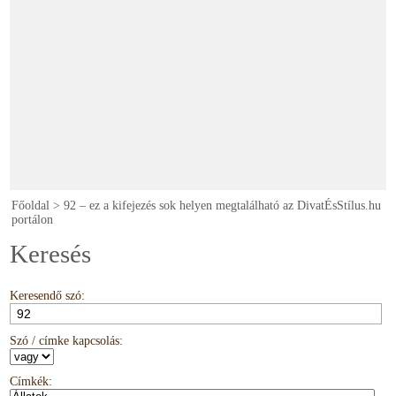
Főoldal
>
92 – ez a kifejezés sok helyen megtalálható az DivatÉsStílus.hu
portálon
Keresés
Keresendő szó:
Szó / címke kapcsolás:
Címkék: