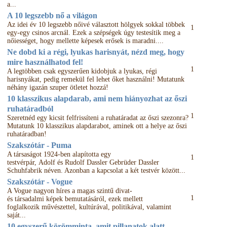
a...
A 10 legszebb nő a világon
Az idei év 10 legszebb nőivé választott hölgyek sokkal többek
1
egy-egy csinos arcnál. Ezek a szépségek úgy testesítik meg a
nőiességet, hogy mellette képesek erősek is maradni....
Ne dobd ki a régi, lyukas harisnyát, nézd meg, hogy
mire használhatod fel!
1
A legtöbben csak egyszerűen kidobjuk a lyukas, régi
harisnyákat, pedig remekül fel lehet őket használni! Mutatunk
néhány igazán szuper ötletet hozzá!
10 klasszikus alapdarab, ami nem hiányozhat az őszi
ruhatáradból
1
Szeretnéd egy kicsit felfrissíteni a ruhatáradat az őszi szezonra?
Mutatunk 10 klasszikus alapdarabot, aminek ott a helye az őszi
ruhatáradban!
Szakszótár - Puma
A társaságot 1924-ben alapította egy
1
testvérpár, Adolf és Rudolf Dassler Gebrüder Dassler
Schuhfabrik néven. Azonban a kapcsolat a két testvér között...
Szakszótár - Vogue
A Vogue nagyon híres a magas szintű divat-
1
és társadalmi képek bemutatásáról, ezek mellett
foglalkozik művészettel, kultúrával, politikával, valamint
saját...
10 egyszerű körömminta, amit pillanatok alatt