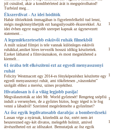
jól csinálod, akár a kondibérleted árát is megspórolhatod!
Turbózd meg...
Ékszerdivat - Az idei hódítók
Habár öltözékünk önmagában is figyelemfelkeltő tud lenni,
1
mégis megkönnyíthetjük ezt hangsúlyosabb ékszerekkel. Az
idei évben egyre nagyobb szerepet kapnak az úgynevezett
statement...
A legemlékezetesebb esküvői ruhák filmekből
A múlt század filmjei is tele vannak különleges esküvői
1
ruhákkal,amiket híres tervezők hosszú időkig készítettek.
Ezeket láthatod a filmvásznakon, és most megnézheted a
kiemelt...
61 órába telt elkészíteni ezt az egyedi menyasszonyi
ruhát
1
Felicity Westmacott egy 2014-es fényképezéshez készítette egy
egyedi menyasszonyi ruhát, ami tökéletesen „vászonként”
szolgált ehhez a merész, színes projekthez.
Hivatalosan is ő a világ legjobb pasija!
Megválasztották az idei Mr. World győztesét! Rengeteg szépfiú
1
indult a versenyben, de a győztes biztos, hogy téged is le fog
venni a lábadról! Szerinted megérdemelte a győzelmet?
Az ősz egyik legdivatosabb darabja: a bomberdzseki
Lassan vége a nyárnak, közeledik az ősz, ezért nem árt
1
beszerezned egy-két divatos, melegebb holmit, amivel
átvészelheted ezt az időszakot. Bemutatjuk az ősz egyik