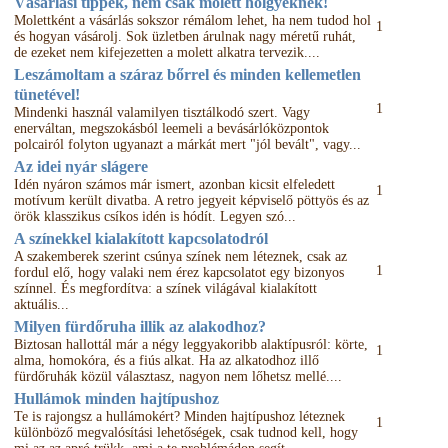
Vásárlási tippek, nem csak molett hölgyeknek!
Molettként a vásárlás sokszor rémálom lehet, ha nem tudod hol
1
és hogyan vásárolj. Sok üzletben árulnak nagy méretű ruhát,
de ezeket nem kifejezetten a molett alkatra tervezik....
Leszámoltam a száraz bőrrel és minden kellemetlen
tünetével!
1
Mindenki használ valamilyen tisztálkodó szert. Vagy
enerváltan, megszokásból leemeli a bevásárlóközpontok
polcairól folyton ugyanazt a márkát mert "jól bevált", vagy...
Az idei nyár slágere
Idén nyáron számos már ismert, azonban kicsit elfeledett
1
motívum került divatba. A retro jegyeit képviselő pöttyös és az
örök klasszikus csíkos idén is hódít. Legyen szó...
A színekkel kialakított kapcsolatodról
A szakemberek szerint csúnya színek nem léteznek, csak az
1
fordul elő, hogy valaki nem érez kapcsolatot egy bizonyos
színnel. És megfordítva: a színek világával kialakított
aktuális...
Milyen fürdőruha illik az alakodhoz?
Biztosan hallottál már a négy leggyakoribb alaktípusról: körte,
1
alma, homokóra, és a fiús alkat. Ha az alkatodhoz illő
fürdőruhák közül választasz, nagyon nem lőhetsz mellé....
Hullámok minden hajtípushoz
Te is rajongsz a hullámokért? Minden hajtípushoz léteznek
1
különböző megvalósítási lehetőségek, csak tudnod kell, hogy