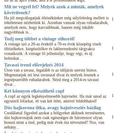
mi az az apró trükk, ami a te problémádon segít.
Mit ne vegyél fel? Melyek azok a minták, amelyek
kövérítenek?
Ha jól megválogatjuk öltözékünket még súlyfelesleg mellett is
1
tökéletesen nézhetünk ki. Azonban vannak olyan ruhadarabok,
amelyek nem, hogy karcsúbbnak, hanem még inkább
nagyobbnak is...
Tudj meg többet a vintage stílusról!
A vintage szó a 20-as évektől a 70-es évek közepéig viselt
1
öltözékekre, kiegészítőkre és lakberendezési tárgyakra
vonatkozik. A vintage fő jellemzője, hogy régi, és új
holmikat...
Tavaszi trend előrejelzés 2014
Úton van a tavasz, legalább is az időjárás szerint biztos.
1
Megmutatjuk mi lesz tavasszal divat és melyek lesznek a
legnépszerűbb ruhadarabok. Nézd meg a 2014-es tavaszi
divat...
Két könnyen elkészíthető copf
1
A copf az egyik legkényelmesebb hajviselet. Ha már unod az
egyszerű lófarkat, itt van két ötlet, amivel feldobhatod!
Dús hajkorona titka, avagy hajnövesztés házilag
Csodálattal figyeled azokat a hölgyeket akiknek természetes,
1
dús hajkoronájuk nem csak egészséges de háromszor olyan
hosszú mint a tied, pedig már évek óta növeszted? Nos, van
néhány...