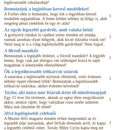
legdivatosabb ruhadarabját!
Bemutatjuk a legjobban kereső modelleket!
A Forbes idén is bemutatta, hogy kik a legjobban kereső
1
modellek napjainkban. A listán feltűnt néhány új hölgy is, akik
rengeteg pénzt zsebeltek be egy év alatt!
Az egyik legszebb gardrób, amit valaha láttál
A gyönyörű ruhákat és cipőket szinte minden nő imádja,
1
vannak azonban olyan hölgyek, akik kicsit túlzásba viszik ezt!
Nézd meg te is a világ legfényűzőbb gardróbját! Nem fogod...
A filctoll manikűr
Bemutatjuk a legújabb őrületet, a filctoll manikűrt! A legjobb
1
benne, hogy csak pár dologra van szükséged hozzá és saját
magadnak is könnyedén elkészítheted!
Ők a legstílusosabb teltkarcsú sztárok
A sztárokat a leghíresebb stylistok öltöztetik, ezért érdemes
1
néhány tippet ellesned tőlük! Bemutatjuk a legstílusosabb
teltkarcsú sztárokat, akiket érdemes követned!
Taylor, aki mára már Kiarah-ként éli mindennapjait
Egy 15 éves fiú története, akinek az egész élete megváltozott
1
akkor, amikor rájött, hogy valójában rossz testbe született.
Mára már lányként éli életét!
2014 legdögösebb celebnői
A Maxim férfi magazin minden évben megrendezi az év
1
legszebb nője szavazását, ahol férfiak döntenek arról, ki kapja
a legszebb celebnő címet. Tavaly Miley Cyrus kapta meg ezt