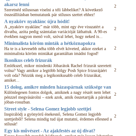
akarsz lenni
2
Szeretnéd stílusosan viselni a téli lábbeliket? A következő
összeállításban bemutatunk pár stílusos szettet ehhez!
A nyakörv nyaklánc újra hódít!
A „nyakörv nyaklánc” már több, mint egy éve visszatért a
2
divatba, azóta pedig számtalan variációját láthattuk. A 90-es
években nagyon menő volt, szóval lehet, hogy neked is...
Minimalista köröm minták a hétköznapokra
2
Ha te is a kevesebb néha több elvét követed, akkor ezeket a
minimalista köröm mintákat garantáltan imádni fogod!
Ikonikus celeb frizurák
Emlékszel, mikor mindenki Jóbarátok Rachel frizurát szeretett
2
volna? Vagy amikor a legtöbb hölgy Posh Spice frizurájáért
volt oda? Nézzük meg a legikonikusabb celeb frizurákat,
amiket...
15 dolog, amikre minden házaspárnak szüksége van
Különlegesen fontos dolgok, amiknek a nagy részét nem lehet
2
pénzzel megvásárolni – ezek azok, amik összetartják a párokat
jóban-rosszban.
Street style - Selena Gomez legjobb szettjei
Inspirálódj a gyönyörű énekesnő, Selena Gomez legjobb
2
szettjeiből! Selena mindig tud újat mutatni, érdemes ellesned a
stílusát!
Egy kis művészet - Az ajakfestés az új divat?