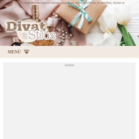
92 szó természetesen nagyon sokszor megjelenik az DivatÉsStílus.hu portálon, hiszen ez
egy stílus és divat magazin. Öltözködési tanácsok alkatnak és életkornak megfelelően. A
szócikkek folyamatosan frissülnek, ezen szócikk frissülési dátuma 2014.03.12.
MENÜ
hirdetes