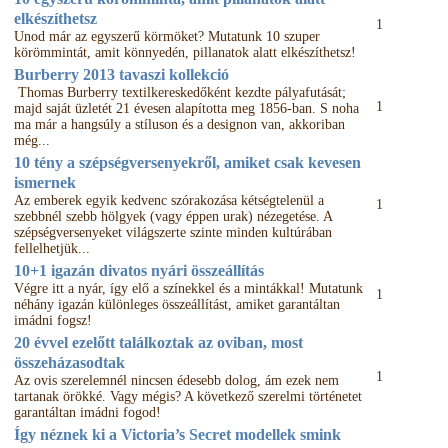
elkészíthetsz
1
Unod már az egyszerű körmöket? Mutatunk 10 szuper
körömmintát, amit könnyedén, pillanatok alatt elkészíthetsz!
Burberry 2013 tavaszi kollekció
Thomas Burberry textilkereskedőként kezdte pályafutását;
1
majd saját üzletét 21 évesen alapította meg 1856-ban. S noha
ma már a hangsúly a stíluson és a designon van, akkoriban
még...
10 tény a szépségversenyekről, amiket csak kevesen
ismernek
Az emberek egyik kedvenc szórakozása kétségtelenül a
1
szebbnél szebb hölgyek (vagy éppen urak) nézegetése. A
szépségversenyeket világszerte szinte minden kultúrában
fellelhetjük...
10+1 igazán divatos nyári összeállítás
Végre itt a nyár, így elő a színekkel és a mintákkal! Mutatunk
1
néhány igazán különleges összeállítást, amiket garantáltan
imádni fogsz!
20 évvel ezelőtt találkoztak az oviban, most
összeházasodtak
1
Az ovis szerelemnél nincsen édesebb dolog, ám ezek nem
tartanak örökké. Vagy mégis? A következő szerelmi történetet
garantáltan imádni fogod!
Így néznek ki a Victoria’s Secret modellek smink