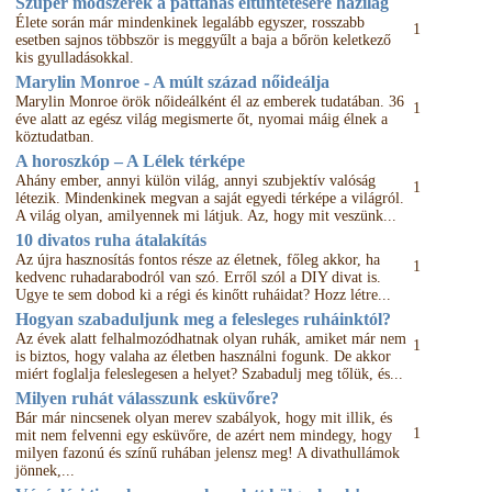
Szuper módszerek a pattanás eltüntetésére házilag
Élete során már mindenkinek legalább egyszer, rosszabb
1
esetben sajnos többször is meggyűlt a baja a bőrön keletkező
kis gyulladásokkal.
Marylin Monroe - A múlt század nőideálja
Marylin Monroe örök nőideálként él az emberek tudatában. 36
1
éve alatt az egész világ megismerte őt, nyomai máig élnek a
köztudatban.
A horoszkóp – A Lélek térképe
Ahány ember, annyi külön világ, annyi szubjektív valóság
1
létezik. Mindenkinek megvan a saját egyedi térképe a világról.
A világ olyan, amilyennek mi látjuk. Az, hogy mit veszünk...
10 divatos ruha átalakítás
Az újra hasznosítás fontos része az életnek, főleg akkor, ha
1
kedvenc ruhadarabodról van szó. Erről szól a DIY divat is.
Ugye te sem dobod ki a régi és kinőtt ruháidat? Hozz létre...
Hogyan szabaduljunk meg a felesleges ruháinktól?
Az évek alatt felhalmozódhatnak olyan ruhák, amiket már nem
1
is biztos, hogy valaha az életben használni fogunk. De akkor
miért foglalja feleslegesen a helyet? Szabadulj meg tőlük, és...
Milyen ruhát válasszunk esküvőre?
Bár már nincsenek olyan merev szabályok, hogy mit illik, és
1
mit nem felvenni egy esküvőre, de azért nem mindegy, hogy
milyen fazonú és színű ruhában jelensz meg! A divathullámok
jönnek,...