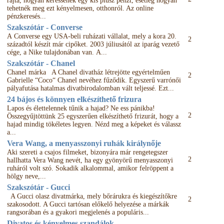
rajta, hogyan keressenek egy kis plusz pénzt, esetleg hogyan
tehetnék meg ezt kényelmesen, otthonról. Az online
pénzkeresés...
Szakszótár - Converse
A Converse egy USA-beli ruházati vállalat, mely a kora 20.
2
századtól készít már cipőket. 2003 júliusától az iparág vezető
cége, a Nike tulajdonában van. A...
Szakszótár - Chanel
Chanel márka A Chanel divatház létrejötte egyértelműen
2
Gabrielle “Coco“ Chanel nevéhez fűződik. Egyszerű varrónői
pályafutása hatalmas divatbirodalomban vált teljessé. Ezt...
24 bájos és könnyen elkészíthető frizura
Lapos és élettelennek tűnik a hajad? Ne ess pánikba!
2
Összegyűjtöttünk 25 egyszerűen elkészíthető frizurát, hogy a
hajad mindig tökéletes legyen. Nézd meg a képeket és válassz
a...
Vera Wang, a menyasszonyi ruhák királynője
Aki szereti a csajos filmeket, bizonyára már rengetegszer
2
hallhatta Vera Wang nevét, ha egy gyönyörű menyasszonyi
ruháról volt szó. Sokadik alkalommal, amikor felröppent a
hölgy neve,...
Szakszótár - Gucci
A Gucci olasz divatmárka, mely bőrárukra és kiegészítőkre
2
szakosodott. A Gucci tartósan előkelő helyezése a márkák
rangsorában és a gyakori megjelenés a populáris...
Divatos és kényelmes szandálok