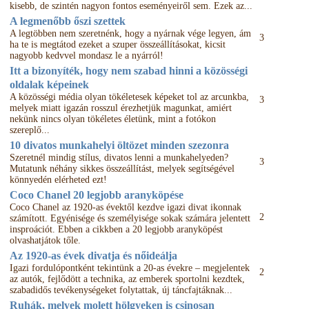
kisebb, de szintén nagyon fontos eseményeiről sem. Ezek az...
A legmenőbb őszi szettek
A legtöbben nem szeretnénk, hogy a nyárnak vége legyen, ám
3
ha te is megtátod ezeket a szuper összeállításokat, kicsit
nagyobb kedvvel mondasz le a nyárról!
Itt a bizonyíték, hogy nem szabad hinni a közösségi
oldalak képeinek
A közösségi média olyan tökéletesek képeket tol az arcunkba,
3
melyek miatt igazán rosszul érezhetjük magunkat, amiért
nekünk nincs olyan tökéletes életünk, mint a fotókon
szereplő...
10 divatos munkahelyi öltözet minden szezonra
Szeretnél mindig stílus, divatos lenni a munkahelyeden?
3
Mutatunk néhány sikkes összeállítást, melyek segítségével
könnyedén elérheted ezt!
Coco Chanel 20 legjobb aranyköpése
Coco Chanel az 1920-as évektől kezdve igazi divat ikonnak
2
számított. Egyénisége és személyisége sokak számára jelentett
insproációt. Ebben a cikkben a 20 legjobb aranyköpést
olvashatjátok tőle.
Az 1920-as évek divatja és nőideálja
Igazi fordulópontként tekintünk a 20-as évekre – megjelentek
2
az autók, fejlődött a technika, az emberek sportolni kezdtek,
szabadidős tevékenységeket folytattak, új táncfajtáknak...
Ruhák, melyek molett hölgyeken is csinosan