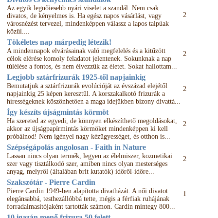
Az egyik legnőiesebb nyári viselet a szandál. Nem csak
2
divatos, de kényelmes is. Ha egész napos vásárlást, vagy
városnézést tervezel, mindenképpen válassz a lapos talpúak
közül....
Tökéletes nap márpedig létezik!
A mindennapok elvárásainak való megfelelés és a kitűzött
2
célok elérése komoly feladatot jelentenek. Sokunknak a nap
túlélése a fontos, és nem élvezzük az életet. Sokat hallottam...
Legjobb sztárfrizurák 1925-től napjainkig
Bemutatjuk a sztárfrizurák evolúcióját az évszázad elejétől
2
napjainkig 25 képen keresztül. A korszakalkotó frizurák a
hírességeknek köszönhetően a maga idejükben bizony divattá...
Így készíts újságmintás körmöt
Ha szereted az egyedi, de könnyen elkészíthető megoldásokat,
2
akkor az újságpapírmintás körmöket mindenképpen ki kell
próbálnod! Nem igényel nagy kézügyességet, és otthon is...
Szépségápolás angolosan - Faith in Nature
Lassan nincs olyan termék, legyen az élelmiszer, kozmetikai
2
szer vagy tisztálkodó szer, amiben nincs olyan mesterséges
anyag, melyről (általában brit kutatók) időről-időre...
Szakszótár - Pierre Cardin
Pierre Cardin 1949-ben alapította divatházát. A női divatot
1
elegánsabbá, testhezállóbbá tette, mégis a férfiak ruhájának
forradalmasítójaként tartották számon. Cardin mintegy 800...
10 igazán menő frizura 50 felett