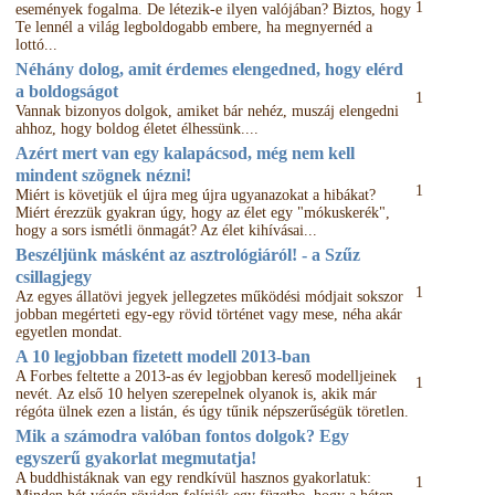
1
események fogalma. De létezik-e ilyen valójában? Biztos, hogy
Te lennél a világ legboldogabb embere, ha megnyernéd a
lottó...
Néhány dolog, amit érdemes elengedned, hogy elérd
a boldogságot
1
Vannak bizonyos dolgok, amiket bár nehéz, muszáj elengedni
ahhoz, hogy boldog életet élhessünk....
Azért mert van egy kalapácsod, még nem kell
mindent szögnek nézni!
1
Miért is követjük el újra meg újra ugyanazokat a hibákat?
Miért érezzük gyakran úgy, hogy az élet egy "mókuskerék",
hogy a sors ismétli önmagát? Az élet kihívásai...
Beszéljünk másként az asztrológiáról! - a Szűz
csillagjegy
1
Az egyes állatövi jegyek jellegzetes működési módjait sokszor
jobban megérteti egy-egy rövid történet vagy mese, néha akár
egyetlen mondat.
A 10 legjobban fizetett modell 2013-ban
A Forbes feltette a 2013-as év legjobban kereső modelljeinek
1
nevét. Az első 10 helyen szerepelnek olyanok is, akik már
régóta ülnek ezen a listán, és úgy tűnik népszerűségük töretlen.
Mik a számodra valóban fontos dolgok? Egy
egyszerű gyakorlat megmutatja!
A buddhistáknak van egy rendkívül hasznos gyakorlatuk:
1