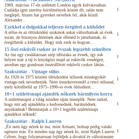
1969. március 17-én született London egyik külvárosában.
1
Családja igen szerény körülmények között élt, talán nem
meglepő, hiszen hat gyereket neveltek fel, akik közül
Alexander...
Ezekkel a dolgokkal teljesen öregíted a külsődet
A stílus és az öltözködési szokások sokat változhatnak az évek
1
során, de bizonyos döntések akár ellened is játszhatnak, és
öregíthetik a külsődet. Hogy mik ezek és hogyan...
15 őszi esküvői csokor az évszak legszebb színeiben
Az ősz egy csodálatosan szép időszaka az évnek, így sok
1
helyen már a táj is lenyűgözi majd az esküvők vendégeit,
azonban egy gondosan összeállított esküvői csokor láttán...
Szakszótár - Vintage stílus
Az 1920 és 1975 közötti öltözködési stílusok mindegyikét
1
vintage-nek nevezhetjük. Nem összekeverendő a retró stílussal,
mely körülbelül az 1975–1990-es évek öltözékeit...
10+1 születésnapi ajándék nőknek bármilyen korra
A születésnapot a világ minden táján ünneplik. Nem tudod,
1
hogy mit adj ajándékba a kedvesednek, barátnődnek,
anyukádnak? Bemutatjuk a 10+1 legjobb születésnapi
ajándékot nőknek!
Szakszótár - Ralph Lauren
„Én nem úgy nézek ki ma, mint Armani, holnap pedig valaki
1
egészen más. Én minden nap úgy nézek ki, mint Ralph Lauren.
Célom, hogy folyamatosan fejlődjek a divattal és változtassam