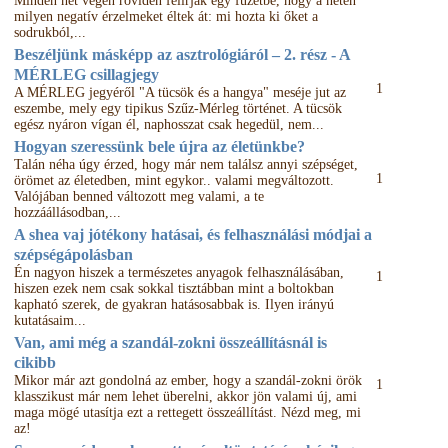
Minden hét végén röviden felírják egy füzetbe, hogy a héten
milyen negatív érzelmeket éltek át: mi hozta ki őket a
sodrukból,...
Beszéljünk másképp az asztrológiáról – 2. rész - A
MÉRLEG csillagjegy
1
A MÉRLEG jegyéről "A tücsök és a hangya" meséje jut az
eszembe, mely egy tipikus Szűz-Mérleg történet. A tücsök
egész nyáron vígan él, naphosszat csak hegedül, nem...
Hogyan szeressünk bele újra az életünkbe?
Talán néha úgy érzed, hogy már nem találsz annyi szépséget,
1
örömet az életedben, mint egykor.. valami megváltozott.
Valójában benned változott meg valami, a te
hozzáállásodban,...
A shea vaj jótékony hatásai, és felhasználási módjai a
szépségápolásban
Én nagyon hiszek a természetes anyagok felhasználásában,
1
hiszen ezek nem csak sokkal tisztábban mint a boltokban
kapható szerek, de gyakran hatásosabbak is. Ilyen irányú
kutatásaim...
Van, ami még a szandál-zokni összeállításnál is
cikibb
Mikor már azt gondolná az ember, hogy a szandál-zokni örök
1
klasszikust már nem lehet überelni, akkor jön valami új, ami
maga mögé utasítja ezt a rettegett összeállítást. Nézd meg, mi
az!