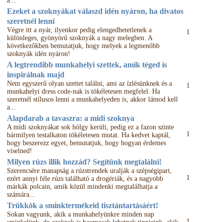
a...
Ezeket a szoknyákat válaszd idén nyáron, ha divatos
szeretnél lenni
Végre itt a nyár, ilyenkor pedig elengedhetetlenek a
1
különleges, gyönyörű szoknyák a nagy melegben. A
következőkben bemutatjuk, hogy melyek a legmenőbb
szoknyák idén nyáron!
A legtrendibb munkahelyi szettek, amik téged is
inspirálnak majd
Nem egyszerű olyan szettet találni, ami az ízlésünknek és a
1
munkahelyi dress code-nak is tökéletesen megfelel. Ha
szeretnél stílusos lenni a munkahelyeden is, akkor látnod kell
a...
Alapdarab a tavaszra: a midi szoknya
A midi szoknyákat sok hölgy kerüli, pedig ez a fazon szinte
1
bármilyen testalkaton tökéletesen mutat. Ha kedvet kaptál,
hogy beszerezz egyet, bemutatjuk, hogy hogyan érdemes
viselned!
Milyen rúzs illik hozzád? Segítünk megtalálni!
Szerencsére manapság a rúzstrendek uralják a szépségipart,
1
ezért annyi féle rúzs található a drogériák, és a nagyobb
márkák polcain, amik közül mindenki megtalálhatja a
számára...
Trükkök a sminktermékeid tisztántartásáért!
Sokan vagyunk, akik a munkahelyünkre minden nap
1