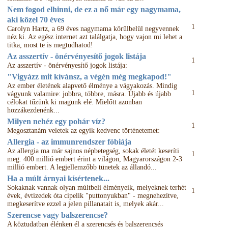
Nem fogod elhinni, de ez a nő már egy nagymama,
aki közel 70 éves
1
Carolyn Hartz, a 69 éves nagymama körülbelül negyvennek
néz ki. Az egész internet azt találgatja, hogy vajon mi lehet a
titka, most te is megtudhatod!
Az asszertív - önérvényesítő jogok listája
1
Az asszertív - önérvényesítő jogok listája:
"Vigyázz mit kívánsz, a végén még megkapod!"
Az ember életének alapvető élménye a vágyakozás. Mindig
1
vágyunk valamire: jobbra, többre, másra. Újabb és újabb
célokat tűzünk ki magunk elé. Mielőtt azonban
hozzákezdenénk...
Milyen nehéz egy pohár víz?
1
Megosztanám veletek az egyik kedvenc történetemet:
Allergia - az immunrendszer fóbiája
Az allergia ma már sajnos népbetegség, sokak életét keseríti
1
meg. 400 millió embert érint a világon, Magyarországon 2-3
millió embert. A legjellemzőbb tünetek az állandó...
Ha a múlt árnyai kísértenek...
Sokaknak vannak olyan múltbeli élményeik, melyeknek terhét
1
évek, évtizedek óta cipelik "puttonyukban" - megnehezítve,
megkeserítve ezzel a jelen pillanatait is, melyek akár...
Szerencse vagy balszerencse?
A köztudatban élénken él a szerencsés és balszerencsés