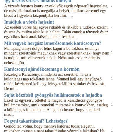
Így készíts vízesés fonatos kontyot
A vízesés fonatos konty az esküvők egyik népszerű hajviselete,
1
de más alkalmakon is megállja a helyét, amikor szeretnél egy
kicsit a figyelem központjába kerülni. ...
Imádjuk a vörös hajszínt
Az eredeti vörös haj egyre ritkább és ritkább a tudósok szerint,
1
és száz év múlva akár ki is halhat. Talán ennek a ténynek és az
egzotikus hatásának köszönhetően festik a...
Mit vegyek horgász ismerősömnek karácsonyra?
Manapság annyi dolgot lehet kapni a boltokban, és annyi
1
mindent szeretnénk magunknak vagy szeretteinknek, hogy nem
is tudjuk, mit válasszunk nekik. Néha már csak az ötlet is
nehezen jön,...
Karácsonyi ajándékcsomag a körmön
Közeleg a Karácsony, mindenki azt szeretné, ha ez a
1
különleges nap tökéletes lenne. Venned kell egy lenyűgöző
ruhát, készítened kell egy lélegzetelállító sminket és frizurát.
De mi...
Saját készítésű gyöngyös hullámcsatok a hajadba
Ezzel az egyszerű ötlettel te magad is készíthetsz gyöngyös
1
hullámcsatokat, amik remekül mutatnak a kontyokban, esetleg
a különleges fonatokban. A legjobb benne, hogy nem kell
más...
Fogyni takarítással? Lehetséges!
Gondoltad volna, hogy mennyi kalóriát tudsz elégetni,
1
miközben csupán a napi takarításodat végzed a lakásban? Ha