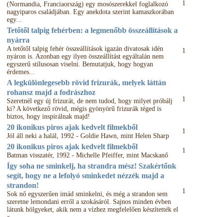
1
(Normandia, Franciaország) egy mosószerekkel foglalkozó
nagyiparos családjában. Egy anekdota szerint kamaszkorában
egy...
Tetőtől talpig fehérben: a legmenőbb összeállítások a
nyárra
A tetőtől talpig fehér összeállítások igazán divatosak idén
1
nyáron is. Azonban egy ilyen összeállítást egyáltalán nem
egyszerű stílusosan viselni. Bemutatjuk, hogy hogyan
érdemes...
A legkülönlegesebb rövid frizurák, melyek láttán
rohansz majd a fodrászhoz
1
Szeretnél egy új frizurát, de nem tudod, hogy milyet próbálj
ki? A következő rövid, mégis gyönyörű frizurák téged is
biztos, hogy inspirálnak majd!
20 ikonikus piros ajak kedvelt filmekből
1
Jól áll neki a halál, 1992 - Goldie Hawn, mint Helen Sharp
20 ikonikus piros ajak kedvelt filmekből
1
Batman visszatér, 1992 - Michelle Pfeiffer, mint Macskanő
Így soha ne sminkelj, ha strandra mész! Szakértőnk
segít, hogy ne a lefolyó sminkedet nézzék majd a
strandon!
1
Sok nő egyszerűen imád sminkelni, és még a strandon sem
szeretne lemondani erről a szokásáról. Sajnos minden évben
látunk hölgyeket, akik nem a vízhez megfelelően készítették el