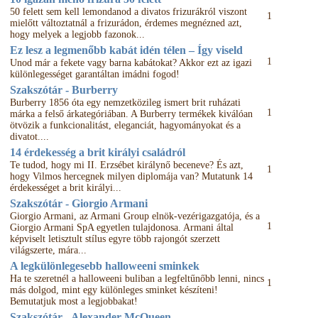
50 felett sem kell lemondanod a divatos frizurákról viszont
1
mielőtt változtatnál a frizurádon, érdemes megnézned azt,
hogy melyek a legjobb fazonok...
Ez lesz a legmenőbb kabát idén télen – Így viseld
1
Unod már a fekete vagy barna kabátokat? Akkor ezt az igazi
különlegességet garantáltan imádni fogod!
Szakszótár - Burberry
Burberry 1856 óta egy nemzetközileg ismert brit ruházati
1
márka a felső árkategóriában. A Burberry termékek kiválóan
ötvözik a funkcionalitást, eleganciát, hagyományokat és a
divatot....
14 érdekesség a brit királyi családról
Te tudod, hogy mi II. Erzsébet királynő beceneve? És azt,
1
hogy Vilmos hercegnek milyen diplomája van? Mutatunk 14
érdekességet a brit királyi...
Szakszótár - Giorgio Armani
Giorgio Armani, az Armani Group elnök-vezérigazgatója, és a
1
Giorgio Armani SpA egyetlen tulajdonosa. Armani által
képviselt letisztult stílus egyre több rajongót szerzett
világszerte, mára...
A legkülönlegesebb halloweeni sminkek
Ha te szeretnél a halloweeni buliban a legfeltűnőbb lenni, nincs
1
más dolgod, mint egy különleges sminket készíteni!
Bemutatjuk most a legjobbakat!
Szakszótár - Alexander McQueen