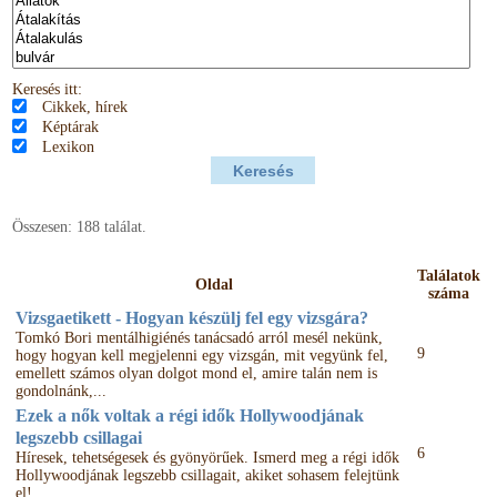
Keresés itt:
Cikkek, hírek
Képtárak
Lexikon
Összesen: 188 találat.
Találatok
Oldal
száma
Vizsgaetikett - Hogyan készülj fel egy vizsgára?
Tomkó Bori mentálhigiénés tanácsadó arról mesél nekünk,
9
hogy hogyan kell megjelenni egy vizsgán, mit vegyünk fel,
emellett számos olyan dolgot mond el, amire talán nem is
gondolnánk,...
Ezek a nők voltak a régi idők Hollywoodjának
legszebb csillagai
6
Híresek, tehetségesek és gyönyörűek. Ismerd meg a régi idők
Hollywoodjának legszebb csillagait, akiket sohasem felejtünk
el!