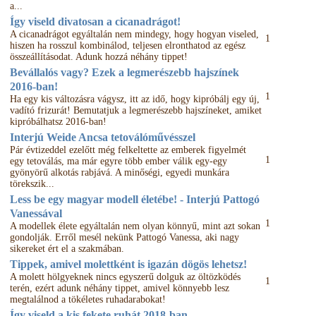
a...
Így viseld divatosan a cicanadrágot!
A cicanadrágot egyáltalán nem mindegy, hogy hogyan viseled,
1
hiszen ha rosszul kombinálod, teljesen elronthatod az egész
összeállításodat. Adunk hozzá néhány tippet!
Bevállalós vagy? Ezek a legmerészebb hajszínek
2016-ban!
1
Ha egy kis változásra vágysz, itt az idő, hogy kipróbálj egy új,
vadító frizurát! Bemutatjuk a legmerészebb hajszíneket, amiket
kipróbálhatsz 2016-ban!
Interjú Weide Ancsa tetoválóművésszel
Pár évtizeddel ezelőtt még felkeltette az emberek figyelmét
1
egy tetoválás, ma már egyre több ember válik egy-egy
gyönyörű alkotás rabjává. A minőségi, egyedi munkára
törekszik...
Less be egy magyar modell életébe! - Interjú Pattogó
Vanessával
1
A modellek élete egyáltalán nem olyan könnyű, mint azt sokan
gondolják. Erről mesél nekünk Pattogó Vanessa, aki nagy
sikereket ért el a szakmában.
Tippek, amivel molettként is igazán dögös lehetsz!
A molett hölgyeknek nincs egyszerű dolguk az öltözködés
1
terén, ezért adunk néhány tippet, amivel könnyebb lesz
megtalálnod a tökéletes ruhadarabokat!
Így viseld a kis fekete ruhát 2018-ban