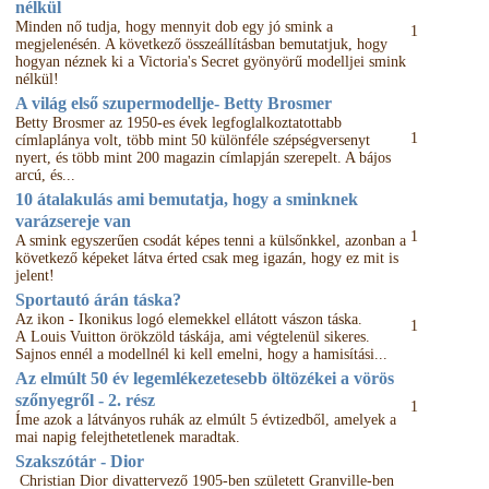
nélkül
Minden nő tudja, hogy mennyit dob egy jó smink a
1
megjelenésén. A következő összeállításban bemutatjuk, hogy
hogyan néznek ki a Victoria's Secret gyönyörű modelljei smink
nélkül!
A világ első szupermodellje- Betty Brosmer
Betty Brosmer az 1950-es évek legfoglalkoztatottabb
1
címlaplánya volt, több mint 50 különféle szépségversenyt
nyert, és több mint 200 magazin címlapján szerepelt. A bájos
arcú, és...
10 átalakulás ami bemutatja, hogy a sminknek
varázsereje van
1
A smink egyszerűen csodát képes tenni a külsőnkkel, azonban a
következő képeket látva érted csak meg igazán, hogy ez mit is
jelent!
Sportautó árán táska?
Az ikon - Ikonikus logó elemekkel ellátott vászon táska.
1
A Louis Vuitton örökzöld táskája, ami végtelenül sikeres.
Sajnos ennél a modellnél ki kell emelni, hogy a hamisítási...
Az elmúlt 50 év legemlékezetesebb öltözékei a vörös
szőnyegről - 2. rész
1
Íme azok a látványos ruhák az elmúlt 5 évtizedből, amelyek a
mai napig felejthetetlenek maradtak.
Szakszótár - Dior
Christian Dior divattervező 1905-ben született Granville-ben