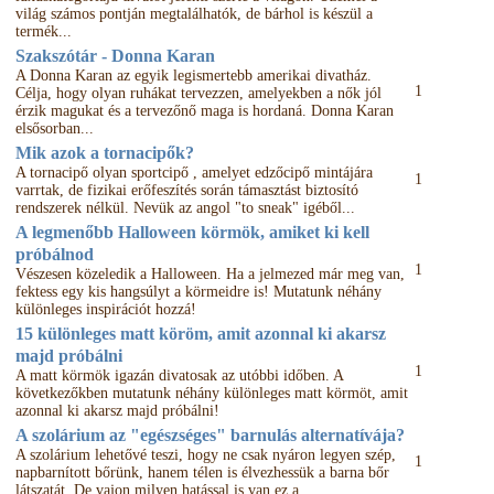
világ számos pontján megtalálhatók, de bárhol is készül a
termék...
Szakszótár - Donna Karan
A Donna Karan az egyik legismertebb amerikai divatház.
1
Célja, hogy olyan ruhákat tervezzen, amelyekben a nők jól
érzik magukat és a tervezőnő maga is hordaná. Donna Karan
elsősorban...
Mik azok a tornacipők?
A tornacipő olyan sportcipő , amelyet edzőcipő mintájára
1
varrtak, de fizikai erőfeszítés során támasztást biztosító
rendszerek nélkül. Nevük az angol "to sneak" igéből...
A legmenőbb Halloween körmök, amiket ki kell
próbálnod
1
Vészesen közeledik a Halloween. Ha a jelmezed már meg van,
fektess egy kis hangsúlyt a körmeidre is! Mutatunk néhány
különleges inspirációt hozzá!
15 különleges matt köröm, amit azonnal ki akarsz
majd próbálni
1
A matt körmök igazán divatosak az utóbbi időben. A
következőkben mutatunk néhány különleges matt körmöt, amit
azonnal ki akarsz majd próbálni!
A szolárium az "egészséges" barnulás alternatívája?
A szolárium lehetővé teszi, hogy ne csak nyáron legyen szép,
1
napbarnított bőrünk, hanem télen is élvezhessük a barna bőr
látszatát. De vajon milyen hatással is van ez a...