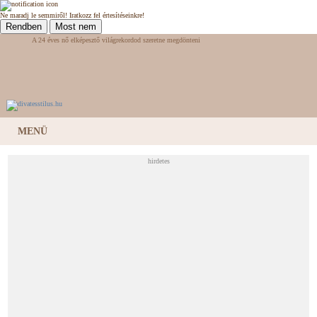
Ne maradj le semmiről! Iratkozz fel értesítéseinkre!
Rendben
Most nem
A 24 éves nő elképesztő világrekordod szeretne megdönteni
MENÜ
hirdetes